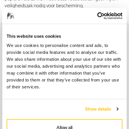
veiligheidszak nodig voor bescherming.
Reserveonderdelen
This website uses cookies
We use cookies to personalise content and ads, to
provide social media features and to analyse our traffic.
Hendelset 5,0/12000 MPP9008 voor
We also share information about your use of our site with
PROS
our social media, advertising and analytics partners who
8995690081
may combine it with other information that you’ve
provided to them or that they’ve collected from your use
of their services.
Aslager dubbele afdichtingsset
125/150 mm
MIE6536011
Show details
As Balancer Kit 5,0/150mm MPP9018
Allow all