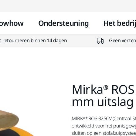
Doorgaan naar inhoud
owhow
Ondersteuning
Het bedrij
s retourneren binnen 14 dagen
Geen verzend
Mirka® ROS
mm uitslag
MIRKA® ROS 325CV (Centraal St
ontwikkeld voor het puntsgewi
sluiten op een stofafzuigsyste