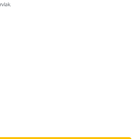
vlak.
inclusief BTW 21%