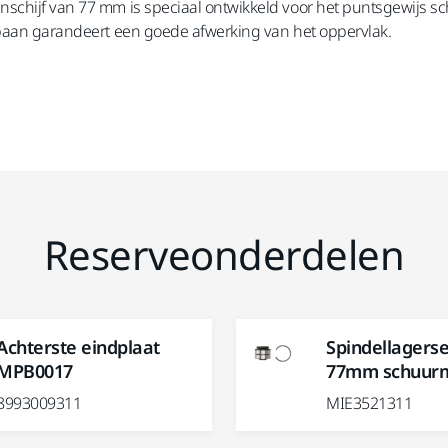
schijf van 77 mm is speciaal ontwikkeld voor het puntsgewijs s
 baan garandeert een goede afwerking van het oppervlak.
Reserveonderdelen
Achterste eindplaat
Spindellagerse
MPB0017
77mm schuurm
8993009311
MIE3521311