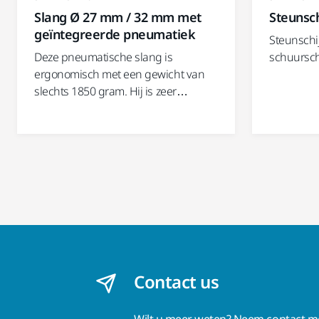
Slang Ø 27 mm / 32 mm met
Steunsch
geïntegreerde pneumatiek
Steunschi
Deze pneumatische slang is
schuursch
ergonomisch met een gewicht van
slechts 1850 gram. Hij is zeer…
Contact us
Wilt u meer weten?
Neem contact me