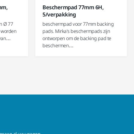
mm,
Beschermpad 77mm 6H,
5/verpakking
en Ø 77
beschermpad voor 77mm backing
s worden
pads. Mirka's beschermpads zijn
 van…
ontworpen om de backing pad te
beschermen…
raag al uw vragen.