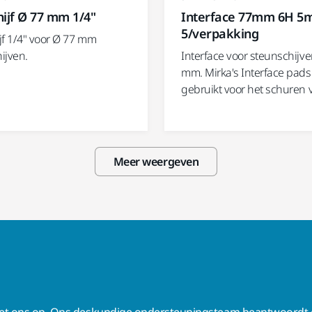
ijf Ø 77 mm 1/4"
Interface 77mm 6H 5
5/verpakking
jf 1/4" voor Ø 77 mm
ijven.
Interface voor steunschijv
mm. Mirka's Interface pad
gebruikt voor het schuren
Meer weergeven
t ons op.
Ons deskundige ondersteuningsteam beantwoordt g