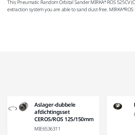
This Pneumatic Random Orbital Sander MIRKA® ROS 525CV (Cent
extraction system you are able to sand dust-free. MIRKA®ROS
Aslager-dubbele
afdichtingsset
CEROS/ROS 125/150mm
MIE6536311