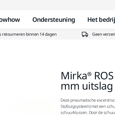
Doorgaan naar inhoud
owhow
Ondersteuning
Het bedrij
s retourneren binnen 14 dagen
Geen verzend
Mirka® ROS
mm uitslag
Deze pneumatische excentris
Stofzuigsysteem) met een schuu
schuurklussen. Door de schuur