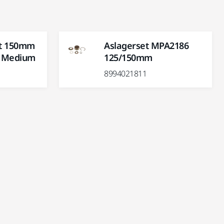
et 150mm
Aslagerset MPA2186
H Medium
125/150mm
8994021811