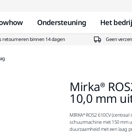
Doorgaan naar inhoud
owhow
Ondersteuning
Het bedrij
s retourneren binnen 14 dagen
Geen verzend
lag
Mirka® RO
10,0 mm ui
MIRKA® ROS2 610CV (centraal 
schuurmachine met 150 mm uit
duurzaamheid met een laag pr