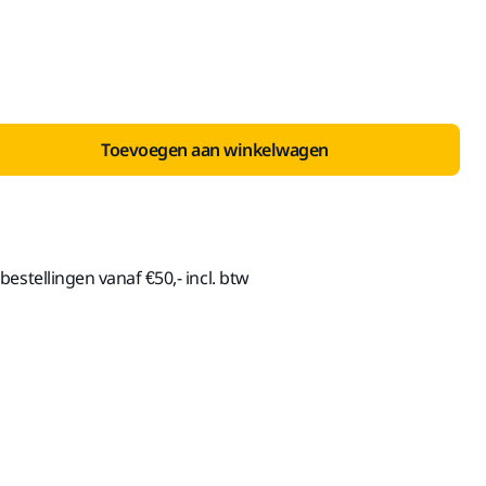
inclusief BTW 21%
Toevoegen aan winkelwagen
estellingen vanaf €50,- incl. btw