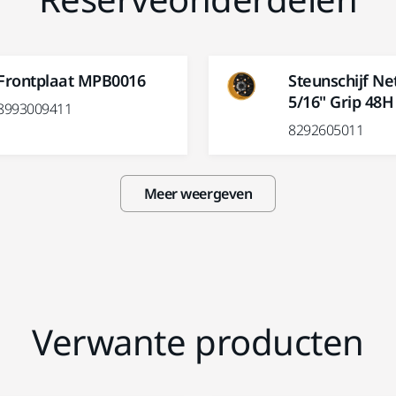
Frontplaat MPB0016
Steunschijf N
5/16" Grip 48
8993009411
8292605011
Meer weergeven
Verwante producten