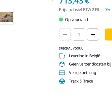
Prijs 
713,43 €
Prijs inclusief
BTW
21%
0%
Op voorraad
Select quantity value
SPECIAAL VOOR U
Levering in België
Geen verzendkosten bij b
Veilige betaling
Track & Trace