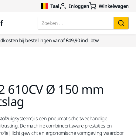
Taal
Inloggen
Winkelwagen
f
Zoeken ...
kosten bij bestellingen vanaf €49,90 incl. btw
S2 610CV Ø 150 mm
tslag
stofzuigsysteem) is een pneumatische tweehandige
rusting. De machine combineert zware prestaties en
ofiel, licht gewicht en ergonomische vormgeving waardoor