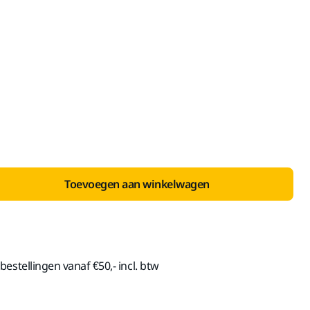
nclusief BTW 21%
Toevoegen aan winkelwagen
estellingen vanaf €50,- incl. btw