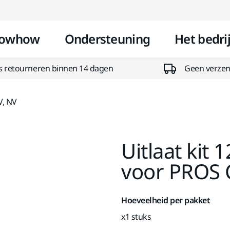
Doorgaan naar inhoud
owhow
Ondersteuning
Het bedrij
s retourneren binnen 14 dagen
Geen verzend
V, NV
Uitlaat ki
voor PROS 
Hoeveelheid per pakket
x1 stuks