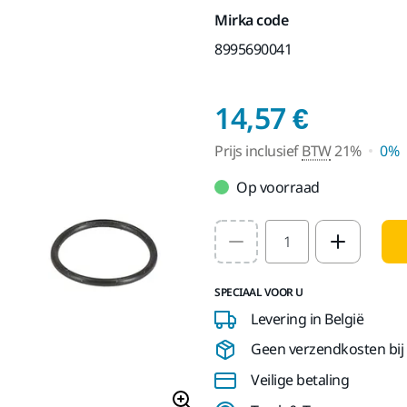
Mirka code
8995690041
Prijs i
14,57 €
Prijs inclusief
BTW
21%
0%
Op voorraad
Select quantity value
SPECIAAL VOOR U
Levering in België
Geen verzendkosten bij b
Veilige betaling