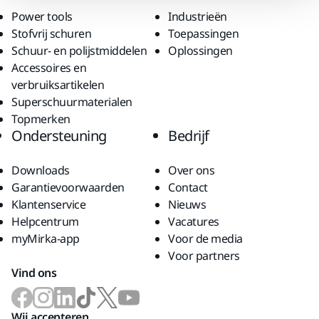
Power tools
Industrieën
Stofvrij schuren
Toepassingen
Schuur- en polijstmiddelen
Oplossingen
Accessoires en
verbruiksartikelen
Superschuurmaterialen
Topmerken
Ondersteuning
Bedrijf
Downloads
Over ons
Garantievoorwaarden
Contact
Klantenservice
Nieuws
Helpcentrum
Vacatures
myMirka-app
Voor de media
Voor partners
Vind ons
Wij accepteren