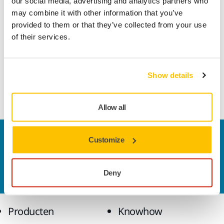
our social media, advertising and analytics partners who
may combine it with other information that you’ve
provided to them or that they’ve collected from your use
Lengte
42 mm
of their services.
Breedte
22 mm
Show details
Allow all
Contact us
Customize
Wilt u meer weten?
Neem contact met ons op.
Ons
deskundige ondersteuningsteam beantwoordt
Deny
graag al uw vragen.
Producten
Knowhow