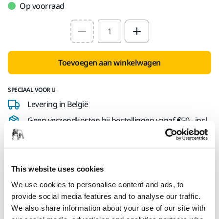
Op voorraad
Select quantity value
Toevoegen aan winkelwagen
SPECIAAL VOOR U
Levering in België
Geen verzendkosten bij bestellingen vanaf €50,- incl.
btw
Veilige betaling
Track & Trace
This website uses cookies
We use cookies to personalise content and ads, to
provide social media features and to analyse our traffic.
We also share information about your use of our site with
Technische details