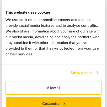
Levering in België
Geen verzendkosten bij bestellingen vanaf €50,- incl.
This website uses cookies
btw
We use cookies to personalise content and ads, to
Veilige betaling
provide social media features and to analyse our traffic.
We also share information about your use of our site with
Track & Trace
our social media, advertising and analytics partners who
may combine it with other information that you’ve
provided to them or that they’ve collected from your use
of their services.
Productinformatie
Technische details
Downloads
Show details
Polarshine® 12 Black is een siliconenvrije polijstpasta op
waterbasis, ontworpen om snel en permanent
Allow all
schuurkrassen te verwijderen op industriële lakken van
P2000 en fijner, en een hologramvrije diepglanzende
Customize
afwerking achter te laten. Speciaal ontwikkeld voor donkere