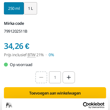
250 ml
1 L
Mirka code
7991202511B
Prijs inclusief BTW 2
34,26 €
Prijs inclusief
BTW
21%
0%
Op voorraad
Select quantity value
Toevoegen aan winkelwagen
SPECIAAL VOOR U