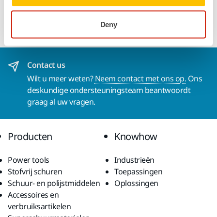
oppervlakken en composieten. Ideaal voor gelcoat,
hoogglanslakken en blootliggende koolstofvezel.
Deny
Contact us
Wilt u meer weten?
Neem contact met ons op.
Ons
deskundige ondersteuningsteam beantwoordt
graag al uw vragen.
Producten
Knowhow
Power tools
Industrieën
Stofvrij schuren
Toepassingen
Schuur- en polijstmiddelen
Oplossingen
Accessoires en
verbruiksartikelen