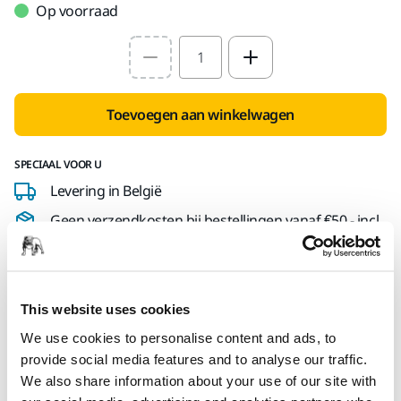
Op voorraad
Select quantity value
Toevoegen aan winkelwagen
SPECIAAL VOOR U
Levering in België
Geen verzendkosten bij bestellingen vanaf €50,- incl.
btw
Veilige betaling
Track & Trace
This website uses cookies
We use cookies to personalise content and ads, to
provide social media features and to analyse our traffic.
We also share information about your use of our site with
Technische details