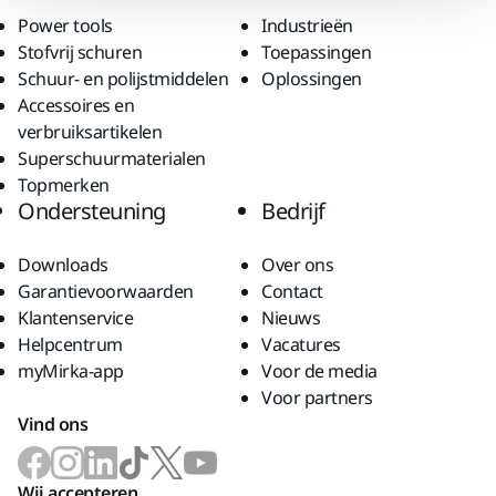
Power tools
Industrieën
Stofvrij schuren
Toepassingen
Schuur- en polijstmiddelen
Oplossingen
Accessoires en
verbruiksartikelen
Superschuurmaterialen
Topmerken
Ondersteuning
Bedrijf
Downloads
Over ons
Garantievoorwaarden
Contact
Klantenservice
Nieuws
Helpcentrum
Vacatures
myMirka-app
Voor de media
Voor partners
Vind ons
Wij accepteren