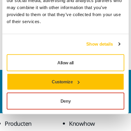
our social media, advertising and analytics partners who
may combine it with other information that you’ve
provided to them or that they’ve collected from your use
Lengte
227 mm
of their services.
Breedte
148 mm
Show details
Allow all
Contact us
Customize
Wilt u meer weten?
Neem contact met ons op.
Ons
deskundige ondersteuningsteam beantwoordt
Deny
graag al uw vragen.
Producten
Knowhow