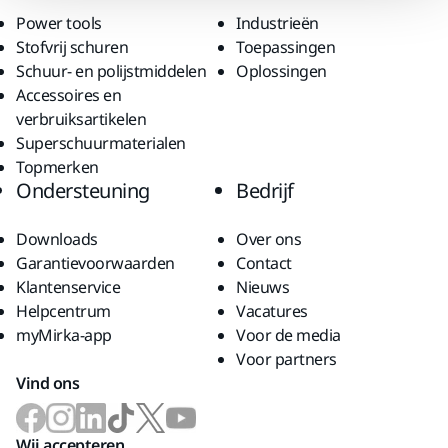
Power tools
Industrieën
Stofvrij schuren
Toepassingen
Schuur- en polijstmiddelen
Oplossingen
Accessoires en
verbruiksartikelen
Superschuurmaterialen
Topmerken
Ondersteuning
Bedrijf
Downloads
Over ons
Garantievoorwaarden
Contact
Klantenservice
Nieuws
Helpcentrum
Vacatures
myMirka-app
Voor de media
Voor partners
Vind ons
Wij accepteren