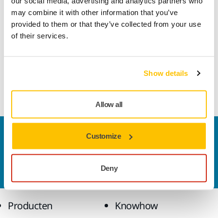
our social media, advertising and analytics partners who
may combine it with other information that you’ve
provided to them or that they’ve collected from your use
Lengte
80 mm
of their services.
Breedte
60 mm
Show details
Allow all
Contact us
Customize
Wilt u meer weten?
Neem contact met ons op.
Ons
deskundige ondersteuningsteam beantwoordt
Deny
graag al uw vragen.
Producten
Knowhow