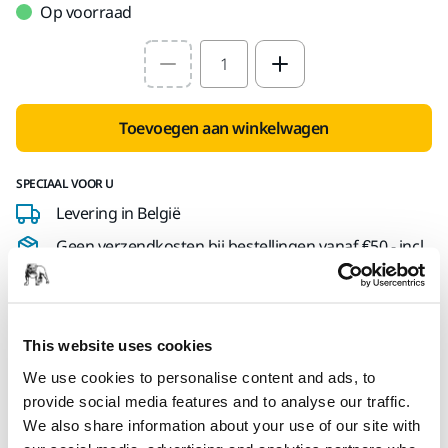
Op voorraad
Select quantity value
Toevoegen aan winkelwagen
SPECIAAL VOOR U
Levering in België
Geen verzendkosten bij bestellingen vanaf €50,- incl.
btw
Veilige betaling
Track & Trace
This website uses cookies
We use cookies to personalise content and ads, to
provide social media features and to analyse our traffic.
We also share information about your use of our site with
Technische details