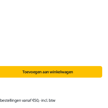
nclusief BTW 21%
Toevoegen aan winkelwagen
estellingen vanaf €50,- incl. btw