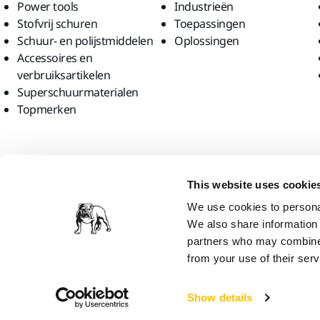
Power tools
Industrieën
Stofvrij schuren
Toepassingen
Schuur- en polijstmiddelen
Oplossingen
Accessoires en
verbruiksartikelen
Superschuurmaterialen
Topmerken
Vind ons
This website uses cookie
We use cookies to personal
We also share information 
partners who may combine i
from your use of their serv
Mirka Ltd, 2026
Show details
We denken dat u zich bevindt in United States. Wilt u de lokale we