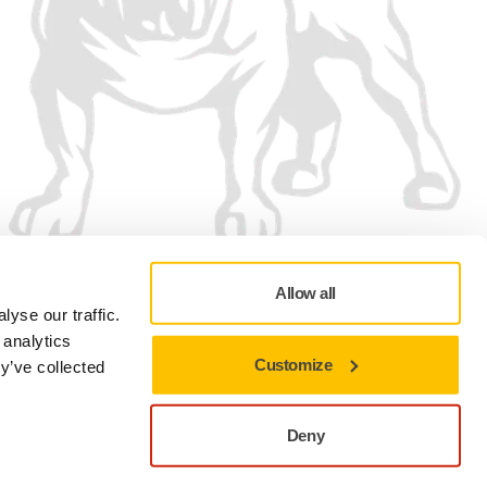
Wij accepteren
Allow all
yse our traffic.
 analytics
Customize
y’ve collected
Privacybeleid
Gebruiksvoorwaarden
Cookievoorkeuren
Deny
Sluiten om op de huidige site te blijven.