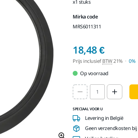
x1 stuks
Mirka code
MRS6011311
Prijs i
18,48 €
Prijs inclusief
BTW
21%
0%
Op voorraad
Select quantity value
SPECIAAL VOOR U
Levering in België
Geen verzendkosten bij b