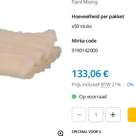
Paint Mixing
Hoeveelheid per pakket
x50 stuks
Mirka code
9190142000
Prijs 
133,06 €
Prijs inclusief
BTW
21%
0%
Op voorraad
Select quantity value
SPECIAAL VOOR U