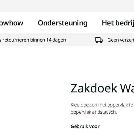
Doorgaan naar inhoud
owhow
Ondersteuning
Het bedrij
s retourneren binnen 14 dagen
Geen verzend
Zakdoek Wa
Kleefdoek om het oppervlak te 
oppervlak antistatisch.
Gebruik voor