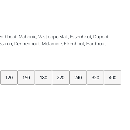
end hout, Mahonie, Vast oppervlak, Essenhout, Dupont
 Staron, Dennenhout, Melamine, Eikenhout, Hardhout,
120
150
180
220
240
320
400