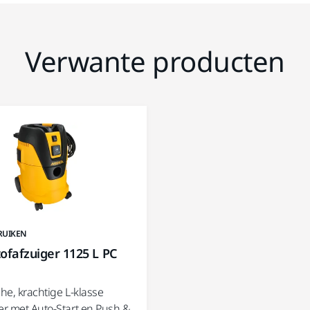
Verwante producten
RUIKEN
ofafzuiger 1125 L PC
che, krachtige L-klasse
er met Auto-Start en Push &