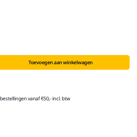
nclusief BTW 21%
Toevoegen aan winkelwagen
estellingen vanaf €50,- incl. btw