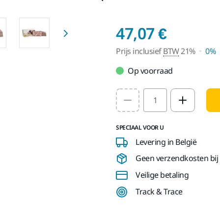
Prijs i
47,07 €
Prijs inclusief
BTW
21%
0%
Op voorraad
Select quantity value
SPECIAAL VOOR U
Levering in België
Geen verzendkosten bij b
Veilige betaling
Track & Trace