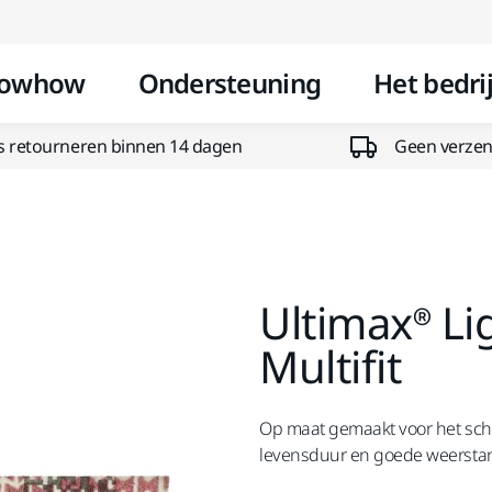
Doorgaan naar inhoud
owhow
Ondersteuning
Het bedrij
s retourneren binnen 14 dagen
Geen verzend
Ultimax® L
Multifit
Op maat gemaakt voor het schur
levensduur en goede weerstan