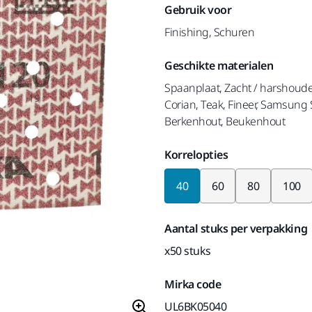
Gebruik voor
Finishing, Schuren
Geschikte materialen
Spaanplaat, Zacht / harshoud
Corian, Teak, Fineer, Samsung
Berkenhout, Beukenhout
Korrelopties
40
60
80
100
Aantal stuks per verpakking
x50 stuks
Mirka code
UL6BK05040