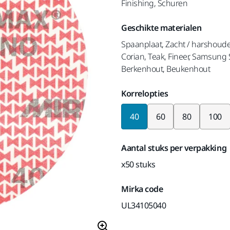
Finishing, Schuren
Geschikte materialen
Spaanplaat, Zacht / harshoud
Corian, Teak, Fineer, Samsung
Berkenhout, Beukenhout
Korrelopties
40
60
80
100
Aantal stuks per verpakking
x50 stuks
Mirka code
UL34105040