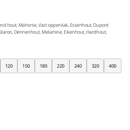
end hout, Mahonie, Vast oppervlak, Essenhout, Dupont
 Staron, Dennenhout, Melamine, Eikenhout, Hardhout,
120
150
180
220
240
320
400