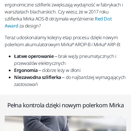
ergonomiczne szlifierki zwiększają wydajność w fabrykach i
warsztatach blacharskich. Czy wiesz, że w 2017 roku
szlifierka Mirka AOS-B otrzymała wyróżnienie
Red Dot
Award
za design?
Teraz udoskonalamy kolejny etap procesu dzięki nowym
polerkom akumulatorowym Mirka® AROP-B i Mirka® ARP-B:
Łatwe operowanie
– brak węży pneumatycznych i
przewodów elektrycznych
Ergonomia
– dobrze leży w dłoni
Niezawodna
szlifierka
– do najbardziej wymagających
zastosowań
Pełna kontrola dzięki nowym polerkom Mirka