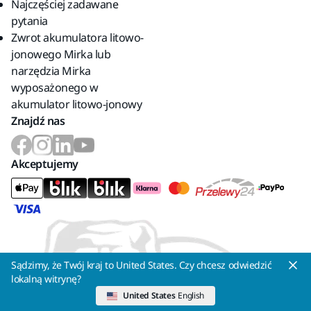
Najczęściej zadawane
pytania
Zwrot akumulatora litowo-
jonowego Mirka lub
narzędzia Mirka
wyposażonego w
akumulator litowo-jonowy
Znajdź nas
Akceptujemy
Sądzimy, że Twój kraj to United States. Czy chcesz odwiedzić
lokalną witrynę?
United States
English