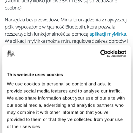
(Akumulatory litowo-jonowe 5Ah 10,8V są sprzedawane
osobno).
Narzędzia bezprzewodowe Mirka to urządzenia z najwyższej
półki wyposażone w łączność Bluetooth, która pozwala
rozszerzyć ich funkcjonalność za pomocą
aplikacji myMirka
.
W aplikacji myMirka można m.in. regulować zakres obrotów i
włączyć funkcję automatycznego zatrzymania (do kupienia w
aplikacji). Daje Ci to pełną kontrolę i zapewnia standaryzację
procesu polerowania.
This website uses cookies
We use cookies to personalise content and ads, to
provide social media features and to analyse our traffic.
We also share information about your use of our site with
our social media, advertising and analytics partners who
may combine it with other information that you’ve
Regulacja zakresu obrotów na minutę
provided to them or that they’ve collected from your use
Optymalizuj i standaryzuj proces, np. za
of their services.