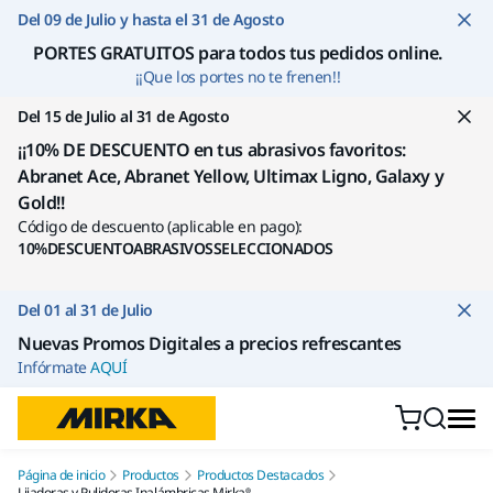
Ir a contenido
Del 09 de Julio y hasta el 31 de Agosto
PORTES GRATUITOS para todos tus pedidos online
.
¡¡Que los portes no te frenen!!
Del 15 de Julio al 31 de Agosto
¡¡10% DE DESCUENTO en tus abrasivos favoritos:
Abranet Ace, Abranet Yellow, Ultimax Ligno, Galaxy y
Gold!!
Código de descuento (aplicable en pago):
10%DESCUENTOABRASIVOSSELECCIONADOS
Del 01 al 31 de Julio
Nuevas Promos Digitales a precios refrescantes
Infórmate
AQUÍ
Página de inicio
Productos
Productos Destacados
Lijadoras y Pulidoras Inalámbricas Mirka®