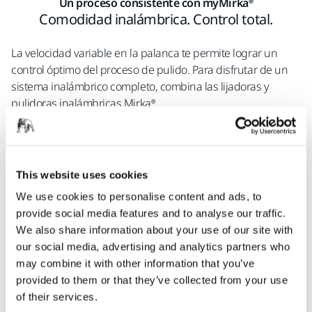
Un proceso consistente con myMirka®
Comodidad inalámbrica. Control total.
La velocidad variable en la palanca te permite lograr un
control óptimo del proceso de pulido. Para disfrutar de un
sistema inalámbrico completo, combina las lijadoras y
pulidoras inalámbricas Mirka®.
Cada pulidora inalámbrica se entrega con dos baterías de
iones de litio de 2,5 Ah y 10,8 V y un cargador*. (Las baterías
de iones de litio de 5 Ah y 10,8 V se pueden comprar por
This website uses cookies
separado).
We use cookies to personalise content and ads, to
Las máquinas inalámbricas de Mirka son modelos de gama
provide social media features and to analyse our traffic.
alta con conectividad Bluetooth, por lo que cuentan con
We also share information about your use of our site with
funciones adicionales disponibles a través de la app
our social media, advertising and analytics partners who
myMirka
. La app myMirka tiene gestión de rango de
may combine it with other information that you’ve
revoluciones (RPM) y función de parada automática
provided to them or that they’ve collected from your use
(compras en la aplicación), lo que te proporciona un control
of their services.
completo y te permite estandarizar el proceso de pulido.