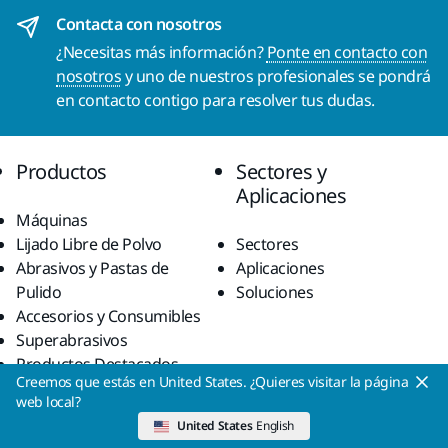
Contacta con nosotros
¿Necesitas más información?
Ponte en contacto con
nosotros
y uno de nuestros profesionales se pondrá
en contacto contigo para resolver tus dudas.
Productos
Sectores y
Aplicaciones
Máquinas
Lijado Libre de Polvo
Sectores
Abrasivos y Pastas de
Aplicaciones
Pulido
Soluciones
Accesorios y Consumibles
Superabrasivos
Productos Destacados
Creemos que estás en United States. ¿Quieres visitar la página
Ayuda
Acerca de Mirka
web local?
United States
English
Descargas
Quiénes somos