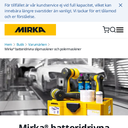
Hoppa till innehållet
För tillfället är vår kundservice ej vid full kapacitet, vilket kan
innebära längre svarstider än vanligt. Vi tackar för ert tålamod
och er förståelse.
Hem
Butik
Varumärken
Mirka® batteridrivna slipmaskiner och polermaskiner
Mirka® batteridrivna