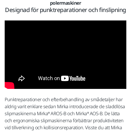
polermaskiner
Designad för punktreparationer och finslipning
Punktreparationer och efterbehandling av smådetaljer har
aldrig varit enklare sedan Mirka introducerade de sladdlösa
slipmaskinerna Mirka® AROS-B och Mirka® AOS-B. De lätta
och ergonomiska slipmaskinerna förbättrar produktiviteten
vid tillverkning och kollisionsreparation. Visste du att Mirka