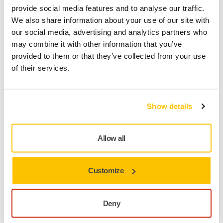
provide social media features and to analyse our traffic.
We also share information about your use of our site with
our social media, advertising and analytics partners who
Varvtalsreglering
may combine it with other information that you’ve
Optimera och standardisera en process, till
provided to them or that they’ve collected from your use
exempel låsning och begränsning av hastighet
of their services.
Show details
Allow all
Customize
Intervallinställning/Autostoppfunktion
Ställ in maximal körtid oavsett hur länge
knappen är intryckt
Deny