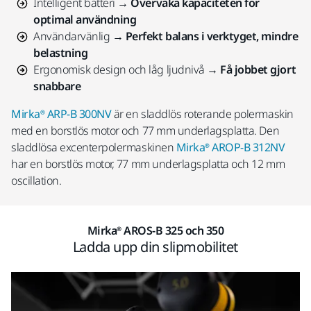
Intelligent batteri →
Övervaka kapaciteten för
optimal användning
Användarvänlig →
Perfekt balans i verktyget, mindre
belastning
Ergonomisk design och låg ljudnivå →
Få jobbet gjort
snabbare
Mirka® ARP-B 300NV
är en sladdlös roterande polermaskin
med en borstlös motor och 77 mm underlagsplatta. Den
sladdlösa excenterpolermaskinen
Mirka® AROP-B 312NV
har en borstlös motor, 77 mm underlagsplatta och 12 mm
oscillation.
Mirka® AROS-B 325 och 350
Ladda upp din slipmobilitet