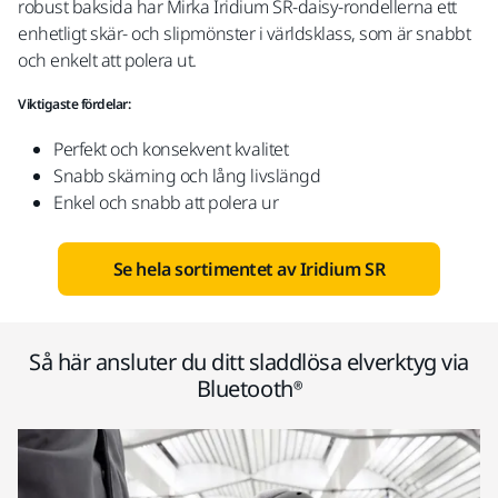
robust baksida har Mirka Iridium SR-daisy-rondellerna ett
enhetligt skär- och slipmönster i världsklass, som är snabbt
och enkelt att polera ut.
Viktigaste fördelar:
Perfekt och konsekvent kvalitet​
Snabb skärning och lång livslängd​
Enkel och snabb att polera ur
Se hela sortimentet av Iridium SR
Så här ansluter du ditt sladdlösa elverktyg via
Bluetooth®