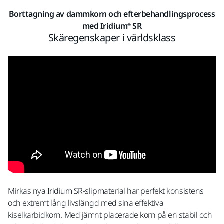
Borttagning av dammkorn och efterbehandlingsprocess
med Iridium® SR
Skäregenskaper i världsklass
Mirkas nya Iridium SR-slipmaterial har perfekt konsistens
och extremt lång livslängd med sina effektiva
kiselkarbidkorn. Med jämnt placerade korn på en stabil och