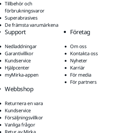
Tillbehör och
förbrukningsvaror
Superabrasives
De främsta varumärkena
Support
Företag
Nedladdningar
Om oss
Garantivillkor
Kontakta oss
Kundservice
Nyheter
Hjälpcenter
Karriär
myMirka-appen
För media
För partners
Webbshop
Returnera en vara
Kundservice
Försäljningsvillkor
Vanliga frågor
Retur av Mirka