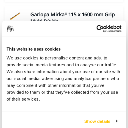
Garlopa Mirka® 115 x 1600 mm Grip
Multi Rígida
Garlopa especial para lixagem de massa e
aparelho em cascos, compatível com
aspiração de pó.
This website uses cookies
We use cookies to personalise content and ads, to
Garlopa Mirka® 115 x 680 mm Grip
provide social media features and to analyse our traffic.
Multi Rígida
We also share information about your use of our site with
our social media, advertising and analytics partners who
Garlopa especial para a lixagem de massa e
may combine it with other information that you’ve
aparelho em cascos, compatível com
provided to them or that they’ve collected from your use
extração de...
of their services.
Mirka® Dust Extractor 1230 M
Show details
Aspirador industrial Classe M. 250 mbar de