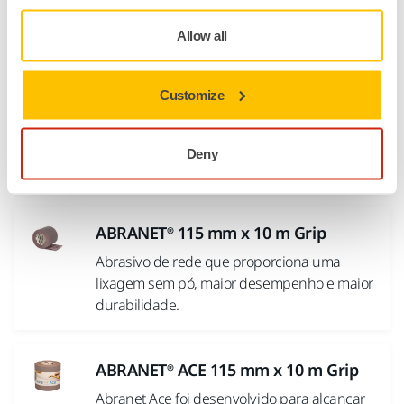
aspiração e 4500 l/min de fluxo de ar....
Allow all
Galaxy 115 mm x 230 mm Multifit
Grip Perforated roll
Customize
Os grãos cerâmicos azuis autoafiáveis do
Galaxy foram concebidos para evitar o
Deny
entupimento. São criados...
ABRANET® 115 mm x 10 m Grip
Abrasivo de rede que proporciona uma
lixagem sem pó, maior desempenho e maior
durabilidade.
ABRANET® ACE 115 mm x 10 m Grip
Abranet Ace foi desenvolvido para alcançar