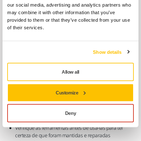
our social media, advertising and analytics partners who
may combine it with other information that you’ve
provided to them or that they’ve collected from your use
of their services.
Lista de verificação para lixamento com
máquina
Show details
Caso o trabalho envolva o uso de ferramentas vibratórias, o
departamento de saúde pública
HSE (Reino Unido)
orienta
Allow all
que os trabalhadores adotem as seguintes precauções:
Peça para usar ferramentas adequadas de baixa
Customize
vibração.
Use sempre a ferramenta certa para cada trabalho
(para fazer o trabalho mais rapidamente e expor você a
Deny
menos vibração nas mãos e braços).
Verifique as ferramentas antes de usá-las para ter
certeza de que foram mantidas e reparadas