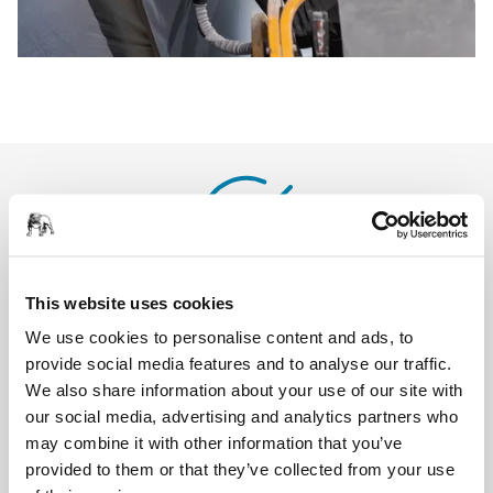
This website uses cookies
Checkliste für maschinelle Schleifarbeit
We use cookies to personalise content and ads, to
provide social media features and to analyse our traffic.
Wenn eine Arbeit mit vibrierenden Maschinen ausgeführt
We also share information about your use of our site with
werden muss, empfiehlt
HSE (UK)
den Arbeitskräften die
our social media, advertising and analytics partners who
folgenden Maßnahmen:
may combine it with other information that you’ve
Bitten Sie um die Verwendung geeigneter
provided to them or that they’ve collected from your use
vibrationsarmer Maschinen.