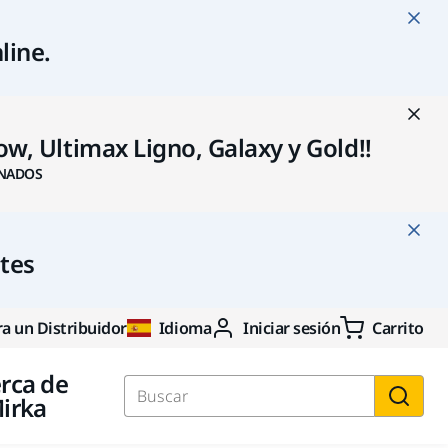
line
.
w, Ultimax Ligno, Galaxy y Gold!!
NADOS
ntes
a un Distribuidor
Idioma
Iniciar sesión
Carrito
rca de
irka
Buscar