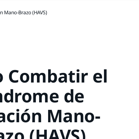
ón Mano-Brazo (HAVS)
 Combatir el
ndrome de
ación Mano-
azo (HAVS)