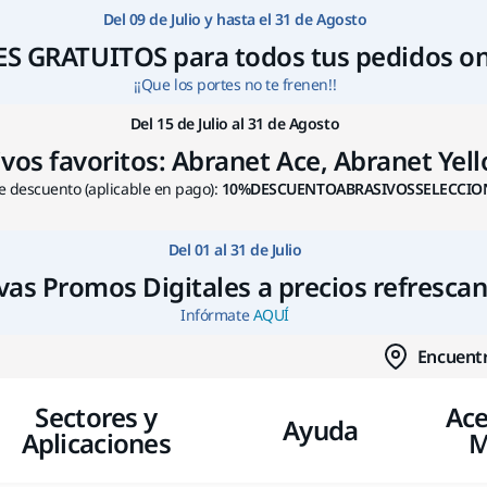
Ir a contenido
Del 09 de Julio y hasta el 31 de Agosto
S GRATUITOS para todos tus pedidos on
¡¡Que los portes no te frenen!!
Del 15 de Julio al 31 de Agosto
s favoritos: Abranet Ace, Abranet Yello
 descuento (aplicable en pago):
10%DESCUENTOABRASIVOSSELECCIO
Del 01 al 31 de Julio
as Promos Digitales a precios refresca
Infórmate
AQUÍ
Encuentr
Sectores y
Ace
Ayuda
Aplicaciones
M