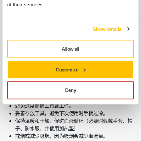
of their services.
Show details
机器打磨时的检查清单
如果必须使用工具作业，
HSE (UK)
建议工人采取以下措施：
Allow all
要求使用合适的低振幅工具。
每项工作选用正确的工具（以便更快地完成工作并减少
Customize
手臂受到的振动）。
使用工具前请先检查，确保其得到适当的维护和修理，
以避免因故障或一般磨损而导致振幅增加。
Deny
减少长时间使用工具的时间，在此期间做其他工作。
避免过度抓握工具或工件。
妥善存放工具，避免下次使用时手柄过冷。
保持温暖和干燥，促进血液循环（必要时佩戴手套、帽
子、防水服，并使用加热垫）
戒烟或减少吸烟，因为吸烟会减少血流量。