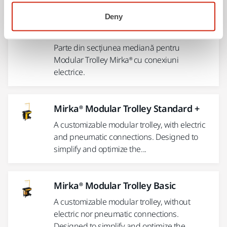
Parte din secțiunea mediană cu
Deny
conexiuni electrice pentru Modular
Trolley Mirka®
Parte din secțiunea mediană pentru
Modular Trolley Mirka® cu conexiuni
electrice.
Mirka® Modular Trolley Standard +
A customizable modular trolley, with electric
and pneumatic connections. Designed to
simplify and optimize the...
Mirka® Modular Trolley Basic
A customizable modular trolley, without
electric nor pneumatic connections.
Designed to simplify and optimize the...