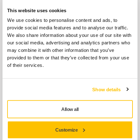
3/pachet
This website uses cookies
We use cookies to personalise content and ads, to
Secțiunea mediană cu conexiuni
provide social media features and to analyse our traffic.
pneumatice și electrice pentru
We also share information about your use of our site with
Modular Trolley Mirka®.
our social media, advertising and analytics partners who
may combine it with other information that you’ve
Secțiunea mediană a Modular Trolley Mirka®
provided to them or that they’ve collected from your use
poate fi echipată cu conexiuni electrice și
of their services.
pneumatice.
Secțiune mediană simplă pentru
Show details
căruciorul modular Mirka®
Secțiunea mediană a căruciorului modular
Allow all
Mirka® este simplă, fără conexiuni electrice și
pneumatice.
Customize