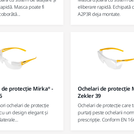
rapidă. Masca poate fi
eliberare rapidă. Echipată cu
coborâtă...
A2P3R deja montate.
 de protecție Mirka® -
Ochelari de protecție 
6
Zekler 39
ori ochelari de protecție
Ochelari de protecție care 
cu un design elegant și
purtați peste ochelarii norm
aterale...
prescripție. Conform EN 166,