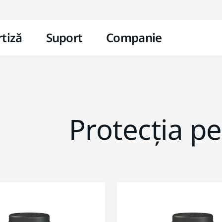
Mergi la conținut
tiză
Suport
Companie
Protecția p