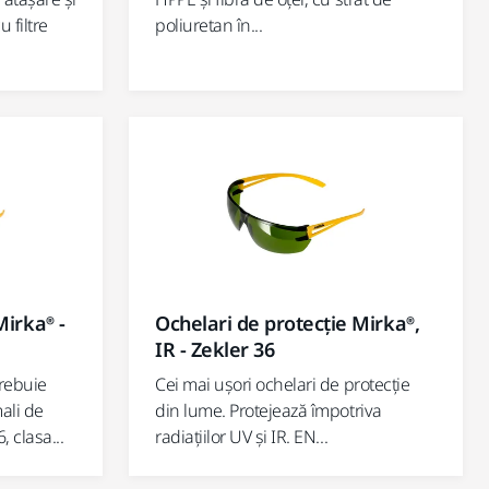
 filtre
poliuretan în...
Mirka® -
Ochelari de protecție Mirka®,
IR - Zekler 36
trebuie
Cei mai ușori ochelari de protecție
ali de
din lume. Protejează împotriva
 clasa...
radiațiilor UV și IR. EN...