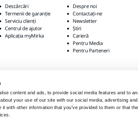
Descărcări
Despre noi
Termenii de garanție
Contactaţi-ne
Serviciu clienți
Newsletter
Centrul de ajutor
Știri
Aplicația myMirka
Carieră
Pentru Media
Pentru Parteneri
s
ise content and ads, to provide social media features and to anal
about your use of our site with our social media, advertising and
t with other information that you’ve provided to them or that the
ices.
-ul local?
Statele Unite ale Americii
English