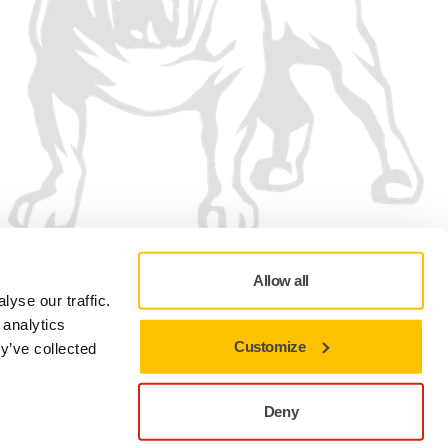
Allow all
yse our traffic.
 analytics
Customize
y’ve collected
Politica de confidențialitate
Termeni de utilizare
Preferințe cookie
Deny
Închideți pentru a rămâne pe site-ul actual