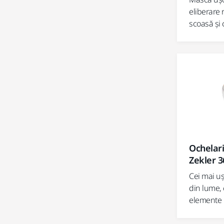
eliberare 
scoasă și 
Ochelari
Zekler 3
Cei mai uș
din lume, 
elemente l