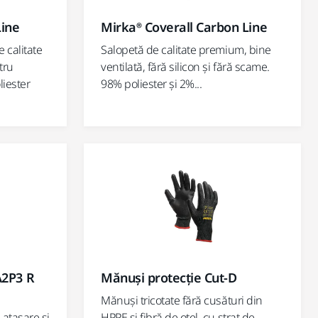
Line
Mirka® Coverall Carbon Line
 calitate
Salopetă de calitate premium, bine
tru
ventilată, fără silicon și fără scame.
liester
98% poliester și 2%...
A2P3 R
Mănuși protecție Cut-D
Mănuși tricotate fără cusături din
atașare și
HPPE și fibră de oțel, cu strat de