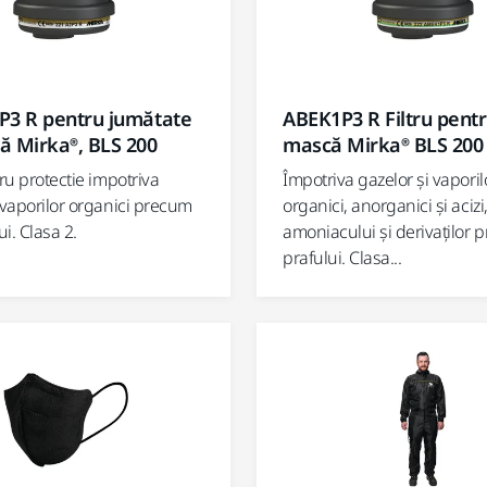
2P3 R pentru jumătate
ABEK1P3 R Filtru pent
ă Mirka®, BLS 200
mască Mirka® BLS 200
tru protectie impotriva
Împotriva gazelor și vaporil
 vaporilor organici precum
organici, anorganici și acizi
ui. Clasa 2.
amoniacului și derivaților 
prafului. Clasa...