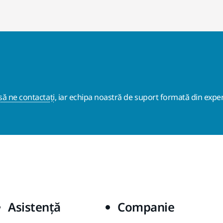
ă ne contactați
, iar echipa noastră de suport formată din exper
Asistență
Companie