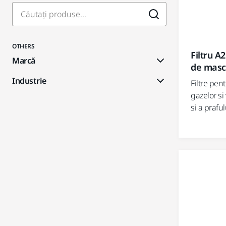
OTHERS
Filtru A
Marcă
de masc
Industrie
Filtre pen
gazelor si
si a praful