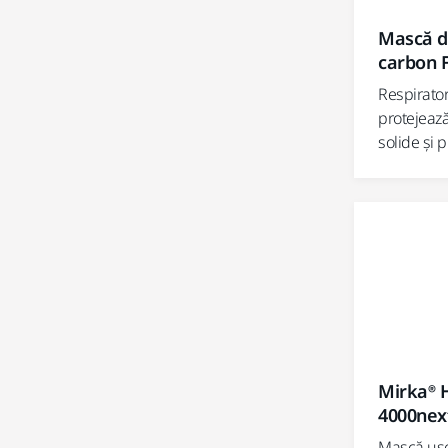
Mască d
carbon 
Respirator
protejează
solide și 
Mirka® H
4000nex
Mască ușo