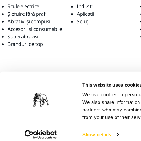
Scule electrice
Industrii
Șlefuire fără praf
Aplicații
Abrazivi și compuși
Soluții
Accesorii și consumabile
Superabrazivi
Branduri de top
Găsiți-ne
This website uses cookie
We use cookies to personal
We also share information 
partners who may combine i
from your use of their serv
Mirka Ltd, 2026
Show details
Credem că vă aflați în Statele Unite ale Americii. Doriți să vizitați site