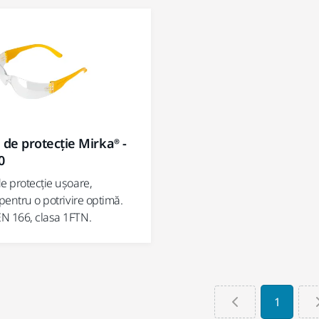
 de protecție Mirka® -
0
e protecție ușoare,
 pentru o potrivire optimă.
N 166, clasa 1FTN.
1