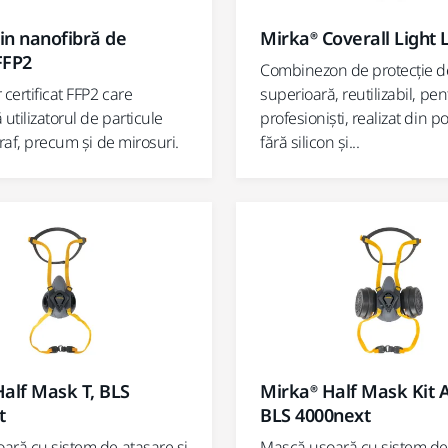
in nanofibră de
Mirka® Coverall Light 
FFP2
Combinezon de protecție de
 certificat FFP2 care
superioară, reutilizabil, pen
 utilizatorul de particule
profesioniști, realizat din po
praf, precum și de mirosuri.
fără silicon și...
alf Mask T, BLS
Mirka® Half Mask Kit 
t
BLS 4000next
ară cu sistem de atașare și
Mască ușoară cu sistem de 