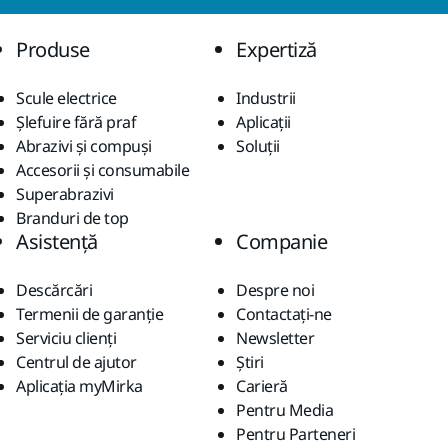
Produse
Expertiză
Scule electrice
Industrii
Șlefuire fără praf
Aplicații
Abrazivi și compuși
Soluții
Accesorii și consumabile
Superabrazivi
Branduri de top
Asistență
Companie
Descărcări
Despre noi
Termenii de garanție
Contactaţi-ne
Serviciu clienți
Newsletter
Centrul de ajutor
Știri
Aplicația myMirka
Carieră
Pentru Media
Pentru Parteneri