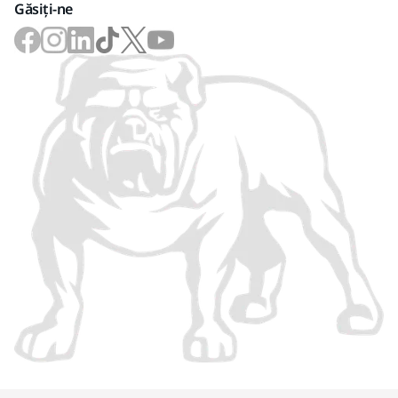
Găsiți-ne