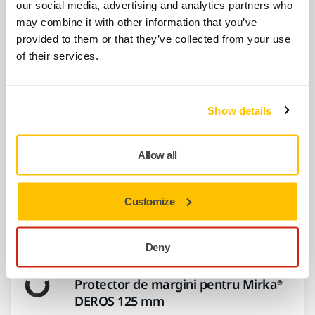
Potrivit pentru șlefuitoarele orbitale
our social media, advertising and analytics partners who
pneumatice Mirka.
may combine it with other information that you’ve
provided to them or that they’ve collected from your use
of their services.
Sac de praf din fleece pentru Mirka®
PROS DB
Sac de praf din fleece pentru Mirka® PROS
Show details
550DB și 650DB.
Allow all
Protector de margini pentru Mirka®
DEROS 150 mm
Customize
Pentru protejarea marginii suportului la
șlefuirea colțurilor și marginilor
Deny
Protector de margini pentru Mirka®
DEROS 125 mm