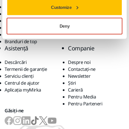
Scule electrice
Industrii
Customize
Șlefuire fără praf
Aplicații
Abrazivi și compuși
Soluții
Deny
Accesorii și consumabile
Superabrazivi
Branduri de top
Asistență
Companie
Descărcări
Despre noi
Termenii de garanție
Contactaţi-ne
Serviciu clienți
Newsletter
Centrul de ajutor
Știri
Aplicația myMirka
Carieră
Pentru Media
Pentru Parteneri
Găsiți-ne