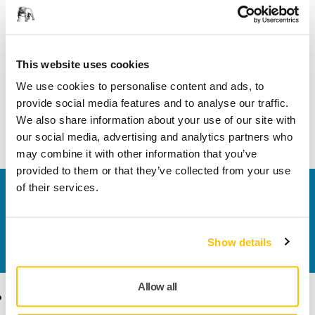
Informații despre produs
This website uses cookies
Detalii tehnice
We use cookies to personalise content and ads, to
provide social media features and to analyse our traffic.
Punct montat cu diamant pentru lustruirea interioară a
We also share information about your use of our site with
carburilor, de exemplu
our social media, advertising and analytics partners who
may combine it with other information that you’ve
provided to them or that they’ve collected from your use
of their services.
Contactaţi-ne
Doriți să aflați mai multe?
Vă rugăm să ne contactați
,
iar echipa noastră de suport formată din experți vă
Show details
va răspunde la întrebări.
Allow all
Produse
Expertiză