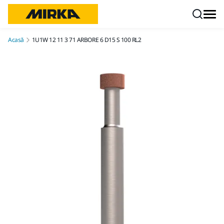
Mergi la conținut
Acasă
1U1W 12 11 3 71 ARBORE 6 D15 S 100 RL2