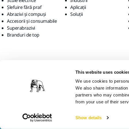
Scule electrice
Industrii
Șlefuire fără praf
Aplicații
Abrazivi și compuși
Soluții
Accesorii și consumabile
Superabrazivi
Branduri de top
Găsiți-ne
This website uses cookie
We use cookies to personal
We also share information 
partners who may combine i
from your use of their serv
Mirka Ltd, 2026
Show details
Credem că vă aflați în Statele Unite ale Americii. Doriți să vizitați site