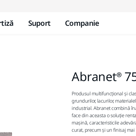
Mergi la conținut
tiză
Suport
Companie
Abranet® 7
Produsul multifuncțional și clas
grundurilor, lacurilor, material
industrial. Abranet combină în
face din aceasta o soluție ren
mașină, caracteristicile adevăr
curat, precum și un finisaj mai