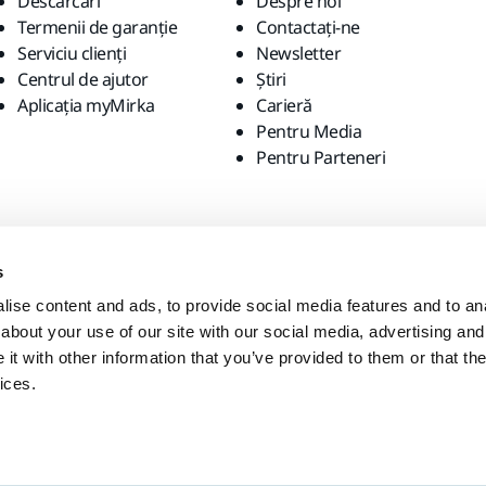
Descărcări
Despre noi
Termenii de garanție
Contactaţi-ne
Serviciu clienți
Newsletter
Centrul de ajutor
Știri
Aplicația myMirka
Carieră
Pentru Media
Pentru Parteneri
s
ise content and ads, to provide social media features and to anal
about your use of our site with our social media, advertising and
t with other information that you’ve provided to them or that the
ices.
-ul local?
Statele Unite ale Americii
English