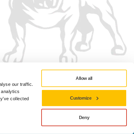
Allow all
yse our traffic.
 analytics
Customize
y’ve collected
Politica de confidențialitate
Termeni de utilizare
Preferințe cookie
Deny
Închideți pentru a rămâne pe site-ul actual