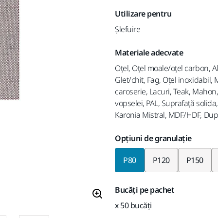
Utilizare pentru
Șlefuire
Materiale adecvate
Oţel, Oțel moale/oțel carbon, A
Glet/chit, Fag, Oţel inoxidabil, 
caroserie, Lacuri, Teak, Mahon
vopselei, PAL, Suprafață solida
Karonia Mistral, MDF/HDF, Dup
Opțiuni de granulație
P80
P120
P150
Bucăți pe pachet
x 50 bucăți