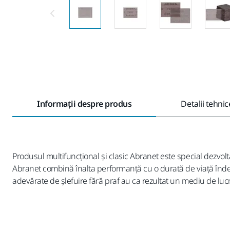
Informații despre produs
Detalii tehnic
Produsul multifuncțional și clasic Abranet este special dezvolta
Abranet combină înalta performanță cu o durată de viață îndel
adevărate de șlefuire fără praf au ca rezultat un mediu de lucr