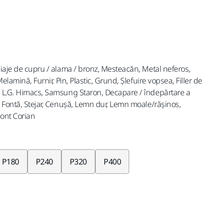
liaje de cupru / alama / bronz, Mesteacăn, Metal neferos,
Melamină, Furnir, Pin, Plastic, Grund, Șlefuire vopsea, Filler de
, L.G. Himacs, Samsung Staron, Decapare / îndepărtare a
, Fontă, Stejar, Cenușă, Lemn dur, Lemn moale/rășinos,
ont Corian
P180
P240
P320
P400