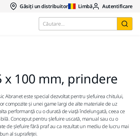
Găsiți un distribuitor
Limbă
Autentificare
Căutare...
5 x 100 mm, prindere
ic Abranet este special dezvoltat pentru șlefuirea chitului,
elor compozite și unei game largi de alte materiale de uz
alta performanță cu o durată de viață îndelungată, ceea ce
tabilă. Conceput pentru șlefuire uscată, manual sau cu o
ate de șlefuire fără praf au ca rezultat un mediu de lucru mai
 bun al suprafeței.