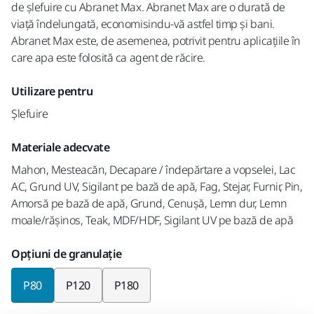
de șlefuire cu Abranet Max. Abranet Max are o durată de
viață îndelungată, economisindu-vă astfel timp și bani.
Abranet Max este, de asemenea, potrivit pentru aplicațiile în
care apa este folosită ca agent de răcire.
Utilizare pentru
Șlefuire
Materiale adecvate
Mahon, Mesteacăn, Decapare / îndepărtare a vopselei, Lac
AC, Grund UV, Sigilant pe bază de apă, Fag, Stejar, Furnir, Pin,
Amorsă pe bază de apă, Grund, Cenușă, Lemn dur, Lemn
moale/rășinos, Teak, MDF/HDF, Sigilant UV pe bază de apă
Opțiuni de granulație
P80
P120
P180