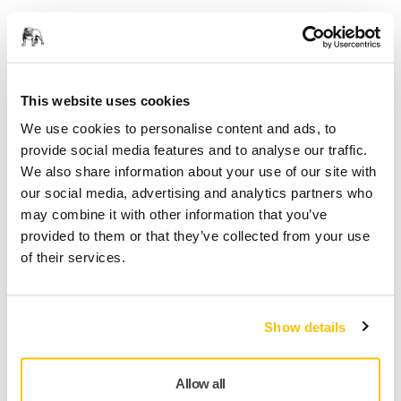
Bucăți pe pachet
x 2 bucăți
Codul Mirka
This website uses cookies
AB416T0280
We use cookies to personalise content and ads, to
provide social media features and to analyse our traffic.
We also share information about your use of our site with
our social media, advertising and analytics partners who
Informații despre produs
may combine it with other information that you’ve
provided to them or that they’ve collected from your use
Detalii tehnice
Descărcări
of their services.
Abranet Max este un abraziv net universal potrivit pentru o
varietate largă de aplicații de șlefuire și este dezvoltat
Show details
special pentru industria lemnului. Din cauza structurii de
plasă, este rezistent la încărcare pe tipurile de lemn de
rășinoase și materialele moi, iar suprafața șlefuită rămâne
Allow all