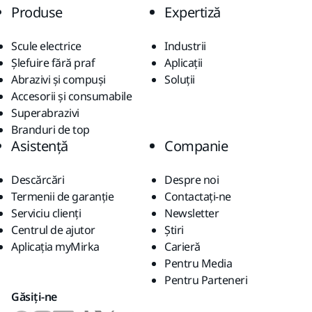
Produse
Expertiză
Scule electrice
Industrii
Șlefuire fără praf
Aplicații
Abrazivi și compuși
Soluții
Accesorii și consumabile
Superabrazivi
Branduri de top
Asistență
Companie
Descărcări
Despre noi
Termenii de garanție
Contactaţi-ne
Serviciu clienți
Newsletter
Centrul de ajutor
Știri
Aplicația myMirka
Carieră
Pentru Media
Pentru Parteneri
Găsiți-ne