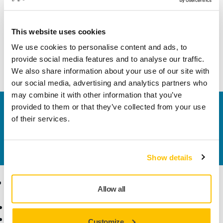
Lăţime
185 mm
This website uses cookies
We use cookies to personalise content and ads, to
provide social media features and to analyse our traffic.
We also share information about your use of our site with
our social media, advertising and analytics partners who
may combine it with other information that you’ve
provided to them or that they’ve collected from your use
Contactaţi-ne
of their services.
Doriți să aflați mai multe?
Vă rugăm să ne contactați
,
iar echipa noastră de suport formată din experți vă
va răspunde la întrebări.
Show details
Produse
Expertiză
Allow all
Scule electrice
Industrii
Șlefuire fără praf
Aplicații
Customize