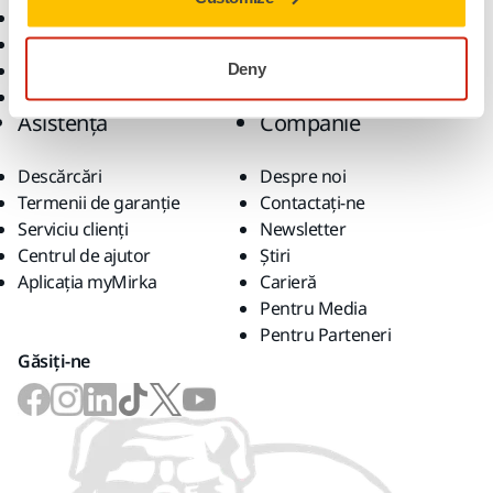
Abrazivi și compuși
Soluții
Accesorii și consumabile
Superabrazivi
Deny
Branduri de top
Asistență
Companie
Descărcări
Despre noi
Termenii de garanție
Contactaţi-ne
Serviciu clienți
Newsletter
Centrul de ajutor
Știri
Aplicația myMirka
Carieră
Pentru Media
Pentru Parteneri
Găsiți-ne