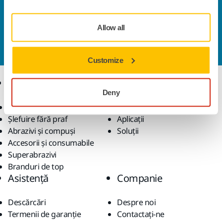
Contactaţi-ne
Doriți să aflați mai multe?
Vă rugăm să ne contactați
,
Allow all
iar echipa noastră de suport formată din experți vă
va răspunde la întrebări.
Customize
Produse
Expertiză
Deny
Scule electrice
Industrii
Șlefuire fără praf
Aplicații
Abrazivi și compuși
Soluții
Accesorii și consumabile
Superabrazivi
Branduri de top
Asistență
Companie
Descărcări
Despre noi
Termenii de garanție
Contactaţi-ne