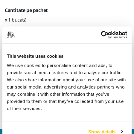
Cantitate pe pachet
x 1 bucată
Codul Mirka
8295380111
This website uses cookies
We use cookies to personalise content and ads, to
Informații despre produs
provide social media features and to analyse our traffic.
We also share information about your use of our site with
Detalii tehnice
Descărcări
our social media, advertising and analytics partners who
may combine it with other information that you’ve
provided to them or that they’ve collected from your use
Taler pentru șlefuitoare orbitale. Este livrat cu un protector
of their services.
de taler și instrucțiuni de utilizare.
Show details