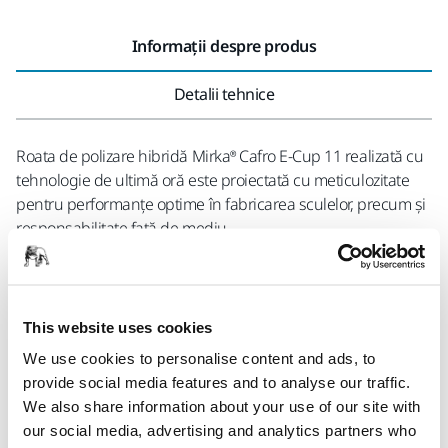
Informații despre produs
Detalii tehnice
Roata de polizare hibridă Mirka® Cafro E-Cup 11 realizată cu
tehnologie de ultimă oră este proiectată cu meticulozitate
pentru performanțe optime în fabricarea sculelor, precum și
responsabilitate față de mediu.
Janta de sprijin a noilor roți de polizare hibride E-Cup 11 se
uzează în același ritm ca janta abrazivă, așa că nu mai este
necesară oprirea mașinii și dezasamblarea roții pentru a
This website uses cookies
elibera corpul. Utilizatorul economisește timp, crescând
We use cookies to personalise content and ads, to
productivitatea totală. Granulele de diamant și legătura
provide social media features and to analyse our traffic.
hibridă asigură precizie maximă păstrând în același timp
We also share information about your use of our site with
profilui. Datorită noilor materiale folosite pentru corp, roata
our social media, advertising and analytics partners who
de polizare se laudă cu o stabilitate excelentă în timpul