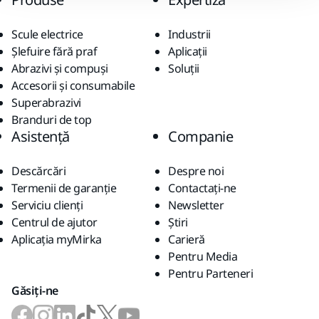
Scule electrice
Industrii
Șlefuire fără praf
Aplicații
Abrazivi și compuși
Soluții
Accesorii și consumabile
Superabrazivi
Branduri de top
Asistență
Companie
Descărcări
Despre noi
Termenii de garanție
Contactaţi-ne
Serviciu clienți
Newsletter
Centrul de ajutor
Știri
Aplicația myMirka
Carieră
Pentru Media
Pentru Parteneri
Găsiți-ne