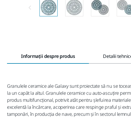
Informații despre produs
Detalii tehnic
Granulele ceramice ale Galaxy sunt proiectate să nu se tocea
la un capăt la altul. Granulele ceramice cu auto-ascuțire permi
produs multifuncțional, potrivit atât pentru șlefuirea materialel
excelentă la încărcare, acoperirea care respinge praful și extrag
tamponări, în producția de nave, precum și în sectorul lemnul