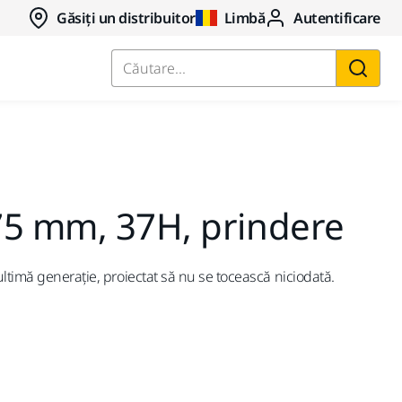
Găsiți un distribuitor
Limbă
Autentificare
Căutare...
75 mm, 37H, prindere
ltimă generație, proiectat să nu se tocească niciodată.