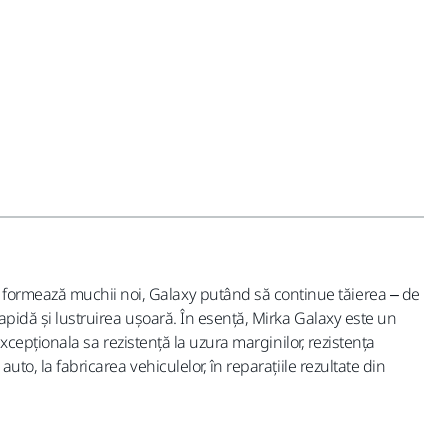
 formează muchii noi, Galaxy putând să continue tăierea – de
rapidă și lustruirea ușoară. În esență, Mirka Galaxy este un
excepționala sa rezistență la uzura marginilor, rezistența
uto, la fabricarea vehiculelor, în reparațiile rezultate din