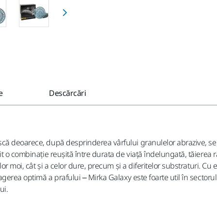
e
Descărcări
scă deoarece, după desprinderea vârfului granulelor abrazive, se
t o combinație reușită între durata de viață îndelungată, tăierea 
or moi, cât și a celor dure, precum și a diferitelor substraturi. Cu 
erea optimă a prafului – Mirka Galaxy este foarte util în sectorul a
ui.