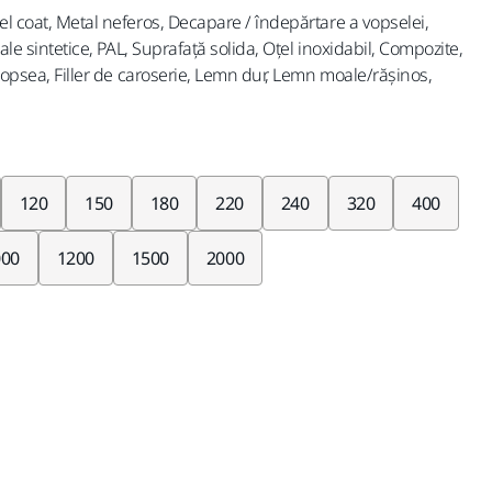
el coat, Metal neferos, Decapare / îndepărtare a vopselei,
iale sintetice, PAL, Suprafață solida, Oţel inoxidabil, Compozite,
e vopsea, Filler de caroserie, Lemn dur, Lemn moale/rășinos,
120
150
180
220
240
320
400
000
1200
1500
2000