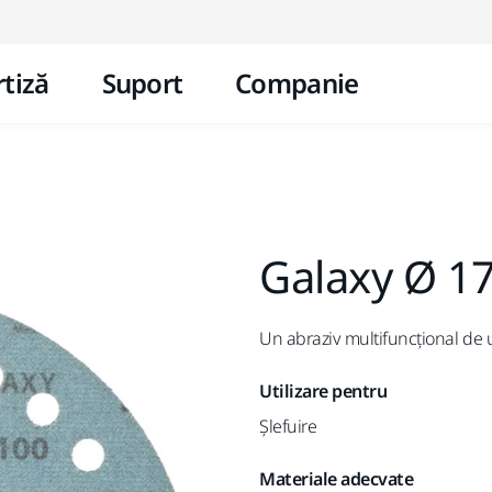
Mergi la conținut
tiză
Suport
Companie
Galaxy Ø 1
Un abraziv multifuncțional de u
Utilizare pentru
Șlefuire
Materiale adecvate