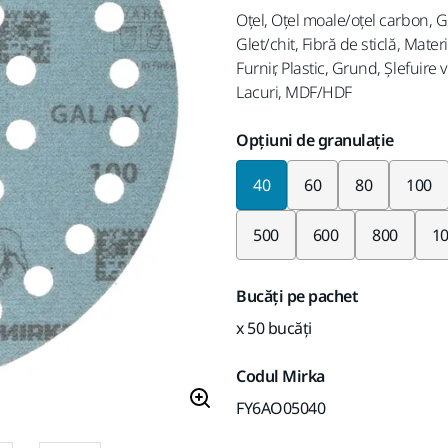
Oţel, Oțel moale/oțel carbon, G
Glet/chit, Fibră de sticlă, Mater
Furnir, Plastic, Grund, Șlefuir
Lacuri, MDF/HDF
Opțiuni de granulație
40
60
80
100
500
600
800
1
Bucăți pe pachet
x 50 bucăți
Codul Mirka
FY6AO05040