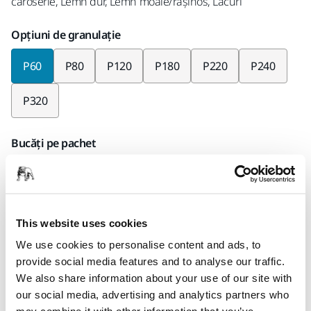
caroserie, Lemn dur, Lemn moale/rășinos, Lacuri
Opțiuni de granulație
P60
P80
P120
P180
P220
P240
P320
Bucăți pe pachet
x 50 bucăți
Codul Mirka
2362005060
This website uses cookies
We use cookies to personalise content and ads, to
provide social media features and to analyse our traffic.
We also share information about your use of our site with
Informații despre produs
our social media, advertising and analytics partners who