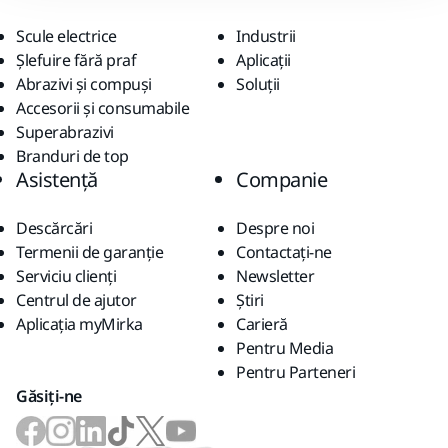
Scule electrice
Industrii
Șlefuire fără praf
Aplicații
Abrazivi și compuși
Soluții
Accesorii și consumabile
Superabrazivi
Branduri de top
Asistență
Companie
Descărcări
Despre noi
Termenii de garanție
Contactaţi-ne
Serviciu clienți
Newsletter
Centrul de ajutor
Știri
Aplicația myMirka
Carieră
Pentru Media
Pentru Parteneri
Găsiți-ne