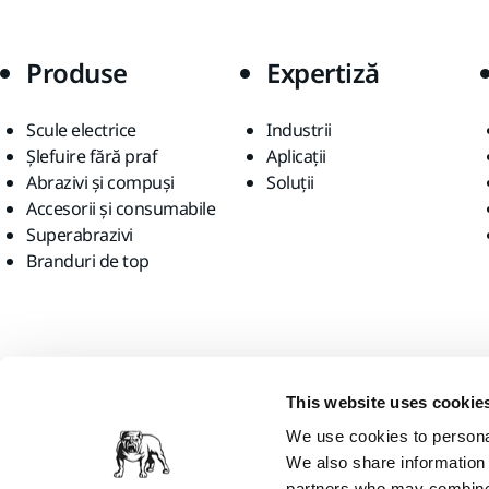
Produse
Expertiză
Scule electrice
Industrii
Șlefuire fără praf
Aplicații
Abrazivi și compuși
Soluții
Accesorii și consumabile
Superabrazivi
Branduri de top
Găsiți-ne
This website uses cookie
We use cookies to personal
We also share information 
partners who may combine i