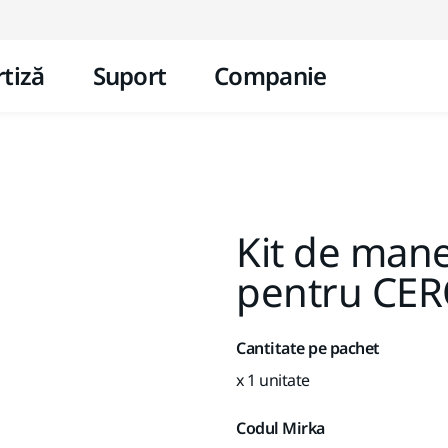
Mergi la conținut
tiză
Suport
Companie
Kit de man
pentru CE
Cantitate pe pachet
x 1 unitate
Codul Mirka