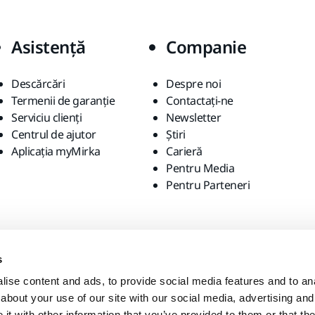
Asistență
Companie
Descărcări
Despre noi
Termenii de garanție
Contactaţi-ne
Serviciu clienți
Newsletter
Centrul de ajutor
Știri
Aplicația myMirka
Carieră
Pentru Media
Pentru Parteneri
s
ise content and ads, to provide social media features and to anal
about your use of our site with our social media, advertising and
t with other information that you’ve provided to them or that the