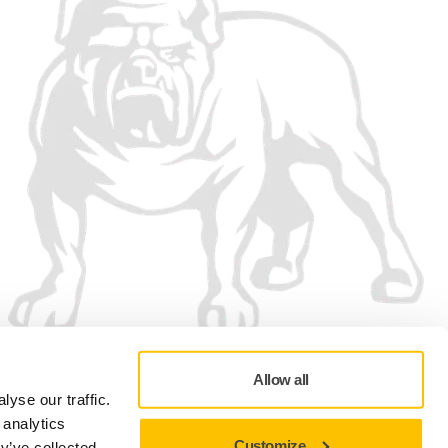
Allow all
yse our traffic.
 analytics
Customize
y’ve collected