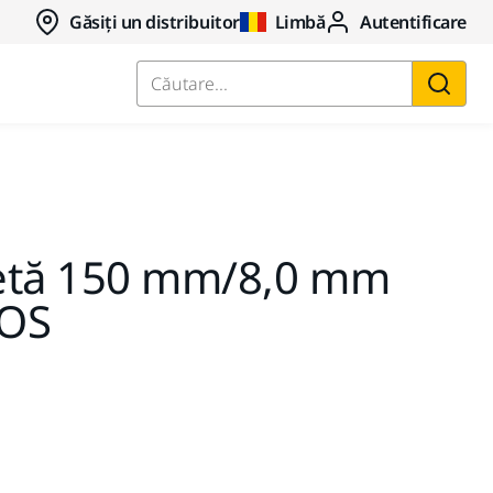
Găsiți un distribuitor
Limbă
Autentificare
Căutare...
etă 150 mm/8,0 mm
ROS