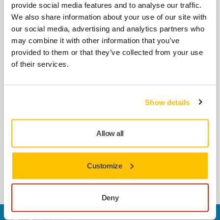
provide social media features and to analyse our traffic.
Produse înrudite
We also share information about your use of our site with
our social media, advertising and analytics partners who
may combine it with other information that you’ve
ACCESORII
provided to them or that they’ve collected from your use
Taler cu diam. 32 mm Quick Lock
of their services.
Taler cu Quick-Lock. Potrivit pentru
șlefuitoarele Mirka® ROS 150NV, AOS 130NV,
AOS-B 130NV și AROS-B…
Show details
Allow all
UTILIZAȚI ÎMPREUNĂ
Mirka DEXOS 1217 M AFC
Extractor de praf pentru uz profesional, cu
Customize
un design ergonomic ușor de utilizat și un…
Deny