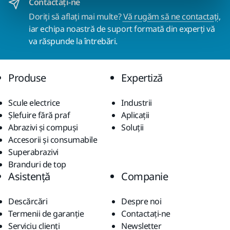
Contactaţi-ne
Doriți să aflați mai multe?
Vă rugăm să ne contactați
,
iar echipa noastră de suport formată din experți vă
va răspunde la întrebări.
Produse
Expertiză
Scule electrice
Industrii
Șlefuire fără praf
Aplicații
Abrazivi și compuși
Soluții
Accesorii și consumabile
Superabrazivi
Branduri de top
Asistență
Companie
Descărcări
Despre noi
Termenii de garanție
Contactaţi-ne
Serviciu clienți
Newsletter