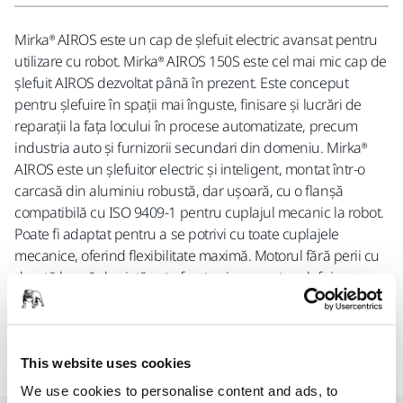
Mirka® AIROS este un cap de șlefuit electric avansat pentru
utilizare cu robot. Mirka® AIROS 150S este cel mai mic cap de
șlefuit AIROS dezvoltat până în prezent. Este conceput
pentru șlefuire în spații mai înguste, finisare și lucrări de
reparații la fața locului în procese automatizate, precum
industria auto și furnizorii secundari din domeniu. Mirka®
AIROS este un șlefuitor electric și inteligent, montat într-o
carcasă din aluminiu robustă, dar ușoară, cu o flanșă
compatibilă cu ISO 9409-1 pentru cuplajul mecanic la robot.
Poate fi adaptat pentru a se potrivi cu toate cuplajele
mecanice, oferind flexibilitate maximă. Motorul fără perii cu
durată lungă de viață este foarte sigur pentru șlefuirea
umedă și funcționează la RPM constantă și configurabilă.
Acest model nu are funcție de aspirare și are un tampon de
32 mm.
This website uses cookies
We use cookies to personalise content and ads, to