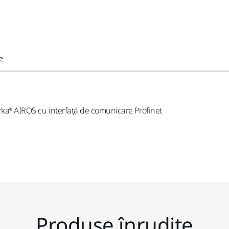
e
rka® AIROS cu interfață de comunicare Profinet
Produse înrudite