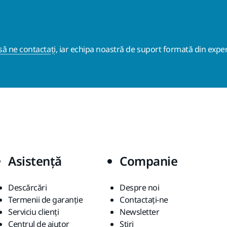
ă ne contactați
, iar echipa noastră de suport formată din exper
Asistență
Companie
Descărcări
Despre noi
Termenii de garanție
Contactaţi-ne
Serviciu clienți
Newsletter
Centrul de ajutor
Știri