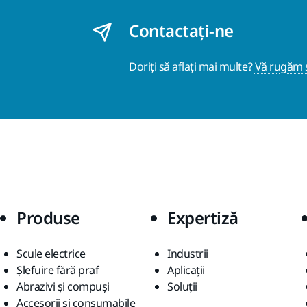
Contactaţi-ne
Doriți să aflați mai multe?
Vă rugăm s
Produse
Expertiză
Scule electrice
Industrii
Șlefuire fără praf
Aplicații
Abrazivi și compuși
Soluții
Accesorii și consumabile