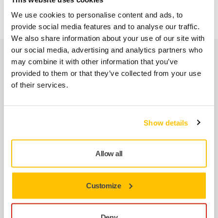
• Conectivitate Bluetooth și monitorizare a vibrațiilor.
We use cookies to personalise content and ads, to
provide social media features and to analyse our traffic.
We also share information about your use of our site with
our social media, advertising and analytics partners who
Piese de schimb
may combine it with other information that you’ve
provided to them or that they’ve collected from your use
of their services.
Ground Wire for DEROS & DEOS
MIE65111B1
Show details
Swivel Exhaust Kit for DEROS 325/350
Allow all
MIE3521011
Customize
Cover Plate for DEROS II/DEOS II
MIE6510412
Deny