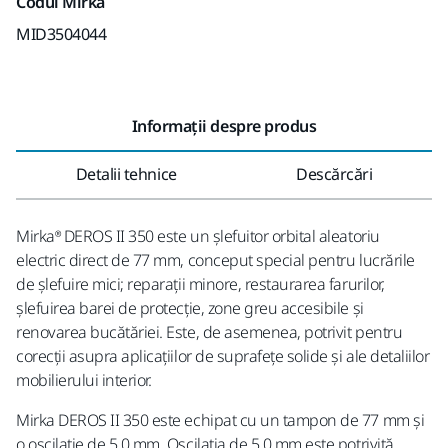
Codul Mirka
MID3504044
Informații despre produs
Detalii tehnice
Descărcări
Mirka® DEROS II 350 este un șlefuitor orbital aleatoriu
electric direct de 77 mm, conceput special pentru lucrările
de șlefuire mici; reparații minore, restaurarea farurilor,
șlefuirea barei de protecție, zone greu accesibile și
renovarea bucătăriei. Este, de asemenea, potrivit pentru
corecții asupra aplicațiilor de suprafețe solide și ale detaliilor
mobilierului interior.
Mirka DEROS II 350 este echipat cu un tampon de 77 mm și
o oscilație de 5,0 mm. Oscilația de 5,0 mm este potrivită