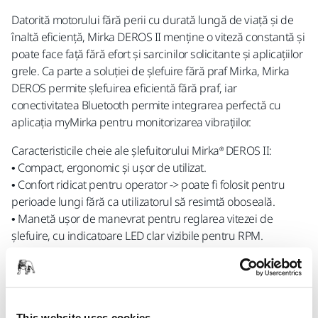
Datorită motorului fără perii cu durată lungă de viață și de
înaltă eficiență, Mirka DEROS II menține o viteză constantă și
poate face față fără efort și sarcinilor solicitante și aplicațiilor
grele. Ca parte a soluției de șlefuire fără praf Mirka, Mirka
DEROS permite șlefuirea eficientă fără praf, iar
conectivitatea Bluetooth permite integrarea perfectă cu
aplicația myMirka pentru monitorizarea vibrațiilor.
Caracteristicile cheie ale șlefuitorului Mirka® DEROS II:
• Compact, ergonomic și ușor de utilizat.
• Confort ridicat pentru operator -> poate fi folosit pentru
perioade lungi fără ca utilizatorul să resimtă oboseală.
• Manetă ușor de manevrat pentru reglarea vitezei de
șlefuire, cu indicatoare LED clar vizibile pentru RPM.
• Permite șlefuirea eficientă și fără praf.
• Motor fără perii de înaltă eficiență și durată lungă de viață.
• Poate face față fără efort și la lucrările solicitante și la
aplicații dificile.
This website uses cookies