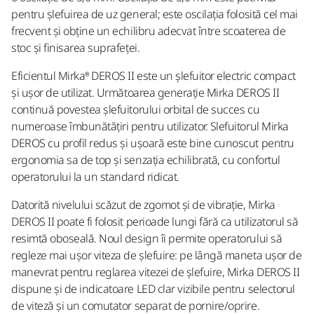
pentru șlefuirea de uz general; este oscilația folosită cel mai
frecvent și obține un echilibru adecvat între scoaterea de
stoc și finisarea suprafeței.
Eficientul Mirka® DEROS II este un șlefuitor electric compact
și ușor de utilizat. Următoarea generație Mirka DEROS II
continuă povestea șlefuitorului orbital de succes cu
numeroase îmbunătățiri pentru utilizator. Slefuitorul Mirka
DEROS cu profil redus și ușoară este bine cunoscut pentru
ergonomia sa de top și senzația echilibrată, cu confortul
operatorului la un standard ridicat.
Datorită nivelului scăzut de zgomot și de vibrație, Mirka
DEROS II poate fi folosit perioade lungi fără ca utilizatorul să
resimtă oboseală. Noul design îi permite operatorului să
regleze mai ușor viteza de șlefuire: pe lângă maneta ușor de
manevrat pentru reglarea vitezei de șlefuire, Mirka DEROS II
dispune și de indicatoare LED clar vizibile pentru selectorul
de viteză și un comutator separat de pornire/oprire.