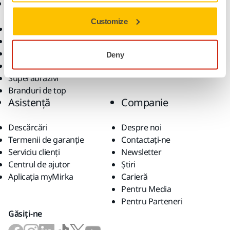
Produse
Expertiză
Customize
Scule electrice
Industrii
Șlefuire fără praf
Aplicații
Abrazivi și compuși
Soluții
Deny
Accesorii și consumabile
Superabrazivi
Branduri de top
Asistență
Companie
Descărcări
Despre noi
Termenii de garanție
Contactaţi-ne
Serviciu clienți
Newsletter
Centrul de ajutor
Știri
Aplicația myMirka
Carieră
Pentru Media
Pentru Parteneri
Găsiți-ne