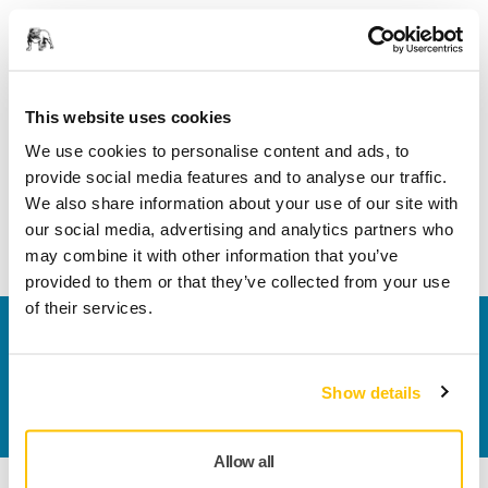
Informații despre produs
Detalii tehnice
This website uses cookies
We use cookies to personalise content and ads, to
Potrivit pentru șlefuitoarele electrice de 77 mm, șlefuitoarele
provide social media features and to analyse our traffic.
pneumatice și lustruitoarele, precum și pentru șlefuitoarele
We also share information about your use of our site with
orbitale dreptunghiulare.
our social media, advertising and analytics partners who
may combine it with other information that you’ve
provided to them or that they’ve collected from your use
of their services.
Contactaţi-ne
Doriți să aflați mai multe?
Vă rugăm să ne contactați
,
iar echipa noastră de suport formată din experți vă
Show details
va răspunde la întrebări.
Allow all