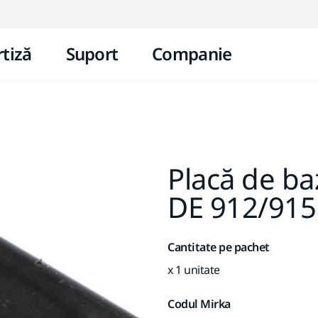
Mergi la conținut
tiză
Suport
Companie
Placă de b
DE 912/915
Cantitate pe pachet
x 1 unitate
Codul Mirka