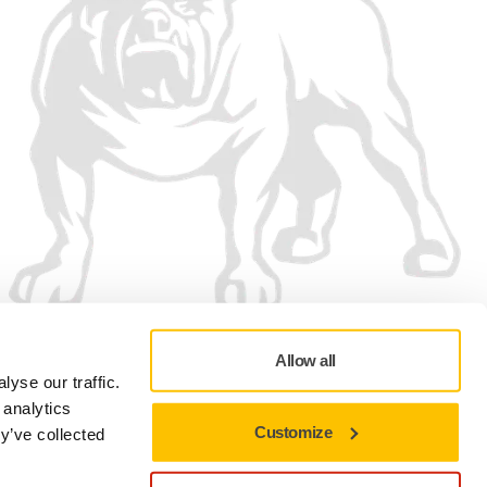
Allow all
yse our traffic.
 analytics
Customize
y’ve collected
Politica de confidențialitate
Termeni de utilizare
Preferințe cookie