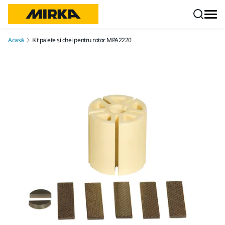
Mergi la conținut
Acasă
Kit palete și chei pentru rotor MPA2220