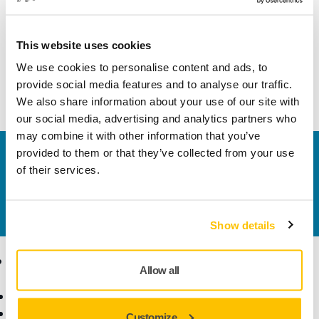
Lăţime
70 mm
This website uses cookies
We use cookies to personalise content and ads, to
provide social media features and to analyse our traffic.
We also share information about your use of our site with
our social media, advertising and analytics partners who
may combine it with other information that you’ve
provided to them or that they’ve collected from your use
Contactaţi-ne
of their services.
Doriți să aflați mai multe?
Vă rugăm să ne contactați
,
iar echipa noastră de suport formată din experți vă
va răspunde la întrebări.
Show details
Produse
Expertiză
Allow all
Scule electrice
Industrii
Șlefuire fără praf
Aplicații
Customize