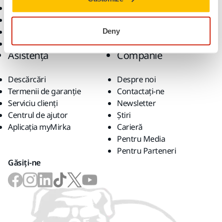
Abrazivi și compuși
Soluții
Accesorii și consumabile
Superabrazivi
Deny
Branduri de top
Asistență
Companie
Descărcări
Despre noi
Termenii de garanție
Contactaţi-ne
Serviciu clienți
Newsletter
Centrul de ajutor
Știri
Aplicația myMirka
Carieră
Pentru Media
Pentru Parteneri
Găsiți-ne