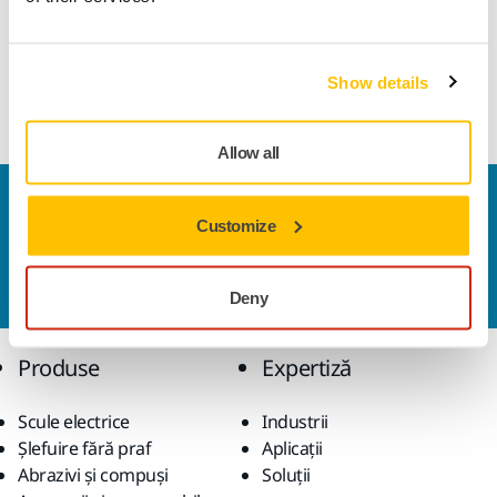
răsucească încheietura mâinii, reducând astfel riscul de
rănire prin efort. Forma proiectată și construcția ușoară vă
oferă un control excelent al uneltei, precum și o utilizare
Show details
confortabilă pe tot parcursul zilei.
Allow all
Contactaţi-ne
Customize
Doriți să aflați mai multe?
Vă rugăm să ne contactați
,
iar echipa noastră de suport formată din experți vă
va răspunde la întrebări.
Deny
Produse
Expertiză
Scule electrice
Industrii
Șlefuire fără praf
Aplicații
Abrazivi și compuși
Soluții