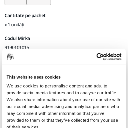
Cantitate pe pachet
x 1 unități
Codul Mirka
9190101015
Informații despre produs
This website uses cookies
We use cookies to personalise content and ads, to
Detalii tehnice
Descărcări
provide social media features and to analyse our traffic.
We also share information about your use of our site with
Gletieră pentru netezirea simplă a suprafețelor tencuite.
our social media, advertising and analytics partners who
Lama din oțel inoxidabil de calitate superioară asigură
may combine it with other information that you’ve
pregătirea perfectă a suprafeței. Designul confortabil și
provided to them or that they’ve collected from your use
ergonomic face posibilă manevrarea uneltei fără să se
of their services.