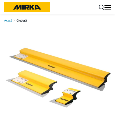
Mergi la conținut
Acasă
Gletieră