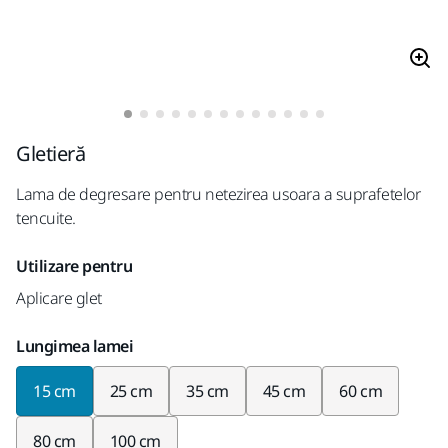
Gletieră
Lama de degresare pentru netezirea usoara a suprafetelor
tencuite.
Utilizare pentru
Aplicare glet
Lungimea lamei
15 cm
25 cm
35 cm
45 cm
60 cm
80 cm
100 cm