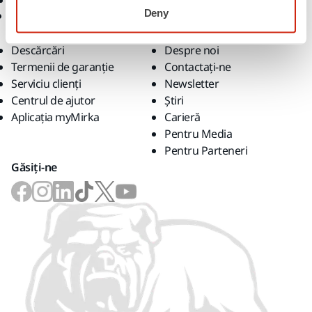
Branduri de top
Deny
Asistență
Companie
Descărcări
Despre noi
Termenii de garanție
Contactaţi-ne
Serviciu clienți
Newsletter
Centrul de ajutor
Știri
Aplicația myMirka
Carieră
Pentru Media
Pentru Parteneri
Găsiți-ne