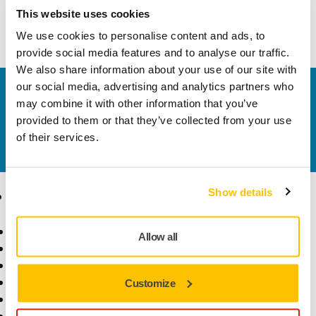
This website uses cookies
We use cookies to personalise content and ads, to
provide social media features and to analyse our traffic.
We also share information about your use of our site with
our social media, advertising and analytics partners who
Contactaţi-ne
may combine it with other information that you’ve
Doriți să aflați mai multe?
Vă rugăm să ne contactați
,
provided to them or that they’ve collected from your use
iar echipa noastră de suport formată din experți vă
of their services.
va răspunde la întrebări.
Show details
Produse
Expertiză
Scule electrice
Industrii
Allow all
Șlefuire fără praf
Aplicații
Abrazivi și compuși
Soluții
Accesorii și consumabile
Customize
Superabrazivi