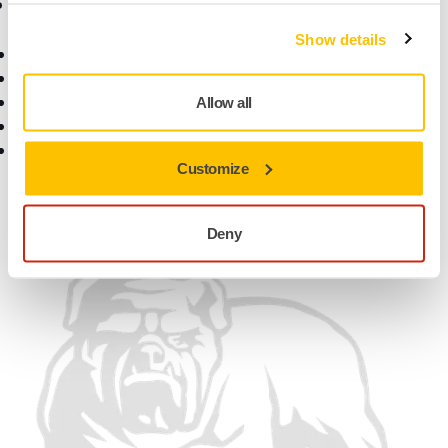
Asistență
Companie
Show details
Descărcări
Despre noi
Termenii de garanție
Contactaţi-ne
Serviciu clienți
Newsletter
Allow all
Centrul de ajutor
Știri
Aplicația myMirka
Carieră
Customize
Pentru Media
Pentru Parteneri
Găsiți-ne
Deny