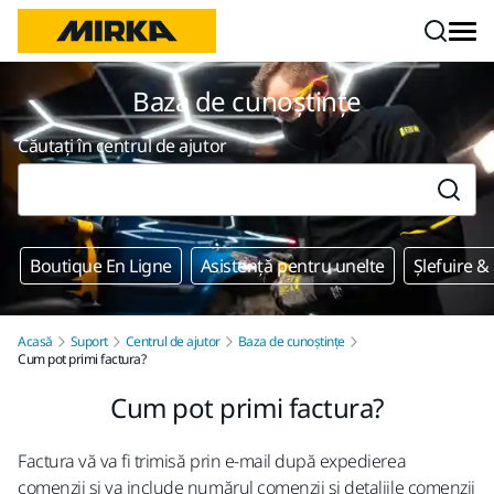
Mergi la conținut
Baza de cunoștințe
Căutați în centrul de ajutor
Boutique En Ligne
Asistență pentru unelte
Șlefuire &
Acasă
Suport
Centrul de ajutor
Baza de cunoștințe
Cum pot primi factura?
Cum pot primi factura?
Factura vă va fi trimisă prin e-mail după expedierea
comenzii și va include numărul comenzii și detaliile comenzii