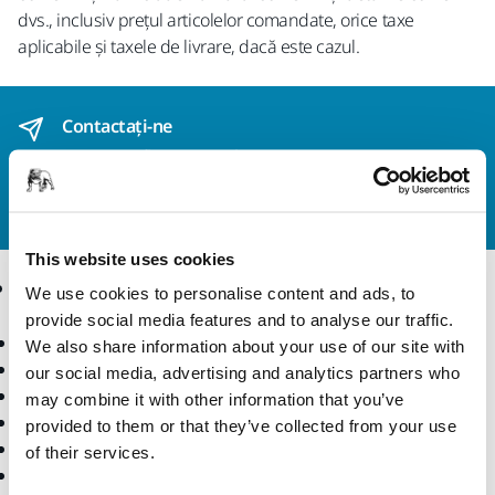
dvs., inclusiv prețul articolelor comandate, orice taxe
aplicabile și taxele de livrare, dacă este cazul.
Contactaţi-ne
Doriți să aflați mai multe?
Vă rugăm să ne contactați
,
iar echipa noastră de suport formată din experți vă
va răspunde la întrebări.
This website uses cookies
Produse
Expertiză
We use cookies to personalise content and ads, to
provide social media features and to analyse our traffic.
Scule electrice
Industrii
We also share information about your use of our site with
Șlefuire fără praf
Aplicații
our social media, advertising and analytics partners who
Abrazivi și compuși
Soluții
may combine it with other information that you’ve
Accesorii și consumabile
provided to them or that they’ve collected from your use
Superabrazivi
of their services.
Branduri de top