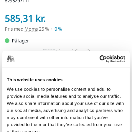
8295297111
Pris med Moms 25
585,31 kr.
Pris med
Moms
25 %
0 %
På lager
Select quantity value
Føj til indkøbskurv
This website uses cookies
We use cookies to personalise content and ads, to
Find en forhandler
provide social media features and to analyse our traffic.
We also share information about your use of our site with
LEVERES TIL DIG
our social media, advertising and analytics partners who
Levering indenfor 3-5 arbejdsdage
may combine it with other information that you’ve
provided to them or that they’ve collected from your use
Levering i Danmark
of their services.