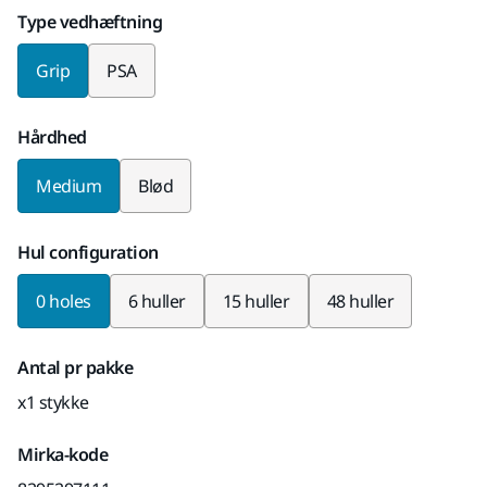
Type vedhæftning
Grip
PSA
Hårdhed
Medium
Blød
Hul configuration
0 holes
6 huller
15 huller
48 huller
Antal pr pakke
x1 stykke
Mirka-kode