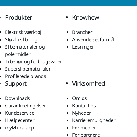
Produkter
Knowhow
Elektrisk værktøj
Brancher
Støvfri slibning
Anvendelsesformål
Slibematerialer og
Løsninger
polermidler
Tilbehør og forbrugsvarer
Superslibematerialer
Profilerede brands
Support
Virksomhed
Downloads
Om os
Garantibetingelser
Kontakt os
Kundeservice
Nyheder
Hjælpecenter
Karrieremuligheder
myMirka-app
For medier
For partnere