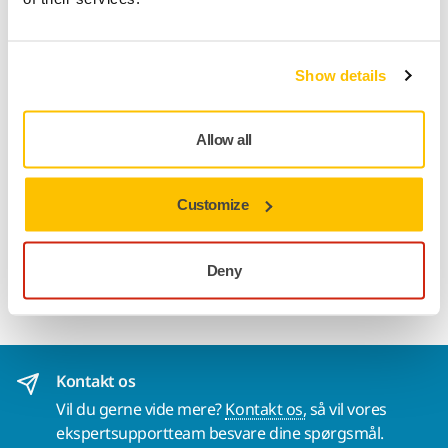
Fragt fri levering ved ordrer over 599,- kr incl moms.
Sikker betaling med kort
Show details
Sporing af forsendelsen
Allow all
Produktoplysninger
Customize
Tekniske detaljer
Deny
Blød, 6-huls slibesål 150 mm til grip rondeller.
Kontakt os
Vil du gerne vide mere?
Kontakt os,
så vil vores
ekspertsupportteam besvare dine spørgsmål.