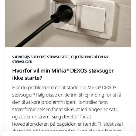
VÆRKTØJS SUPPORT, STØVSUGERE, FEJLFINDING PÅ EN NY
STØVSUGER
Hvorfor vil min Mirka® DEXOS-støvsuger
ikke starte?
Har du problemer med at starte din Mirka® DEXOS-
støvsuger? Følg disse enkle trin til fejlfinding for at få
den til at køre problemfrit igen! Kontroller først
strømforbindelsen for at sikre, at ledningen er sat i,
og at der er strøm. Sørg derefter for, at
hovedafbryderen på bagsiden er tændt. Til sidst skal
du trykke på knappen tænd/sluk og play på forsiden