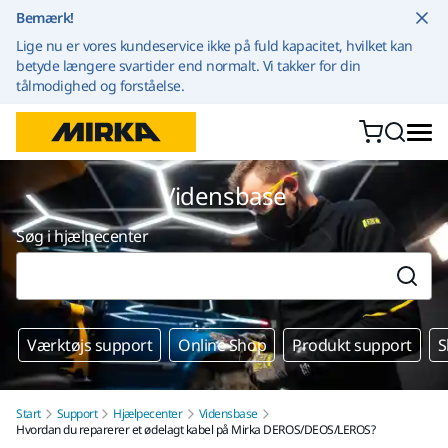
Gå til indhold
Bemærk!
Lige nu er vores kundeservice ikke på fuld kapacitet, hvilket kan
betyde længere svartider end normalt. Vi takker for din
tålmodighed og forståelse.
Vidensbase
Søg i hjælpecenter
Værktøjs support
Online Shop
Produkt support
S
Start
Support
Hjælpecenter
Vidensbase
Hvordan du reparerer et ødelagt kabel på Mirka DEROS/DEOS/LEROS?