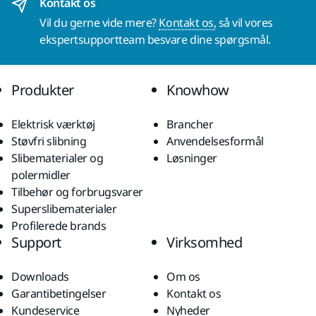
Kontakt os
Vil du gerne vide mere?
Kontakt os,
så vil vores
ekspertsupportteam besvare dine spørgsmål.
Produkter
Knowhow
Elektrisk værktøj
Brancher
Støvfri slibning
Anvendelsesformål
Slibematerialer og
Løsninger
polermidler
Tilbehør og forbrugsvarer
Superslibematerialer
Profilerede brands
Support
Virksomhed
Downloads
Om os
Garantibetingelser
Kontakt os
Kundeservice
Nyheder