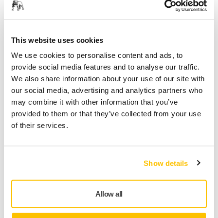
af enheden. Se denne hurtige guide for trinvise
instruktioner til at løse problemet og få din støvsuger
til at fungere!
This website uses cookies
We use cookies to personalise content and ads, to
provide social media features and to analyse our traffic.
VÆRKTØJS SUPPORT, STØVSUGERE, FEJLFINDING PÅ EN NY
STØVSUGER
We also share information about your use of our site with
Hvad skal jeg gøre, hvis DEXOS uventet
our social media, advertising and analytics partners who
slukker, og playknappen blinker rødt og
may combine it with other information that you’ve
grønt?
provided to them or that they’ve collected from your use
of their services.
Show details
Allow all