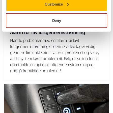
Customize
Deny
VÆRKTØJS SUPPORT, STØVSUGERE, FEJLFINDING PÅ EN NY
STØVSUGER
Alarm for lav luftgennemstrømning
Har du problemer med en alarm for lavt
luftgennemstrømning? I denne video tager vi dig
gennem fire enkle trin til at løse problemet og sikre,
at dit system kører problemfrit. Følg disse trin for at
opretholde en optimal luftgennemstrømning og
undgå fremtidige problemer!