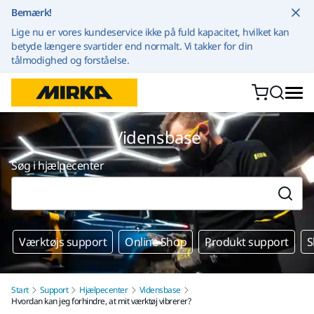
Gå til indhold
Bemærk!
Lige nu er vores kundeservice ikke på fuld kapacitet, hvilket kan
betyde længere svartider end normalt. Vi takker for din
tålmodighed og forståelse.
Vidensbase
Søg i hjælpecenter
Værktøjs support
Online Shop
Produkt support
S
Start
Support
Hjælpecenter
Vidensbase
Hvordan kan jeg forhindre, at mit værktøj vibrerer?