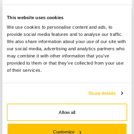
Sådan opdaterer du Mirka® DEXOS-
firmwaren
This website uses cookies
Vi anbefaler, at du søger efter nye
We use cookies to personalise content and ads, to
softwareopdateringer på myMirka, hver gang du
provide social media features and to analyse our traffic.
køber en ny maskine. Sørg for, at dit DEXOS-værktøj
We also share information about your use of our site with
leverer optimal ydeevne, ved at opdatere dets
our social media, advertising and analytics partners who
firmware via myMirka-appen. Følg disse enkle trin for
may combine it with other information that you’ve
at få en problemfri oplevelse.
provided to them or that they’ve collected from your use
of their services.
Show details
Allow all
Customize