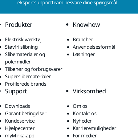
ekspertsupportteam besvare dine spørgsmål.
Produkter
Knowhow
Elektrisk værktøj
Brancher
Støvfri slibning
Anvendelsesformål
Slibematerialer og
Løsninger
polermidler
Tilbehør og forbrugsvarer
Superslibematerialer
Profilerede brands
Support
Virksomhed
Downloads
Om os
Garantibetingelser
Kontakt os
Kundeservice
Nyheder
Hjælpecenter
Karrieremuligheder
myMirka-app
For medier