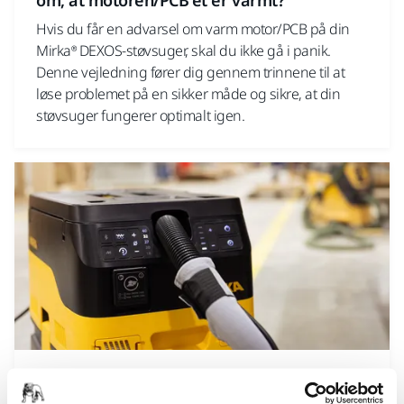
om, at motoren/PCB'et er varmt?
Hvis du får en advarsel om varm motor/PCB på din
Mirka® DEXOS-støvsuger, skal du ikke gå i panik.
Denne vejledning fører dig gennem trinnene til at
løse problemet på en sikker måde og sikre, at din
støvsuger fungerer optimalt igen.
VÆRKTØJS SUPPORT, STØVSUGERE, FEJLFINDING PÅ EN NY
STØVSUGER