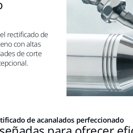
o
l rectificado de
eno con altas
dades de corte
cepcional.
tificado de acanalados perfeccionado
señadas para ofrecer efi