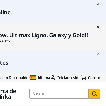
line
.
w, Ultimax Ligno, Galaxy y Gold!!
NADOS
ntes
a un Distribuidor
Idioma
Iniciar sesión
Carrito
rca de
irka
Buscar