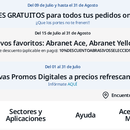
Ir a contenido
Del 09 de Julio y hasta el 31 de Agosto
S GRATUITOS para todos tus pedidos on
¡¡Que los portes no te frenen!!
Del 15 de Julio al 31 de Agosto
s favoritos: Abranet Ace, Abranet Yello
 descuento (aplicable en pago):
10%DESCUENTOABRASIVOSSELECCIO
Del 01 al 31 de Julio
as Promos Digitales a precios refresca
Infórmate
AQUÍ
Encuentr
Sectores y
Ace
Ayuda
Aplicaciones
M