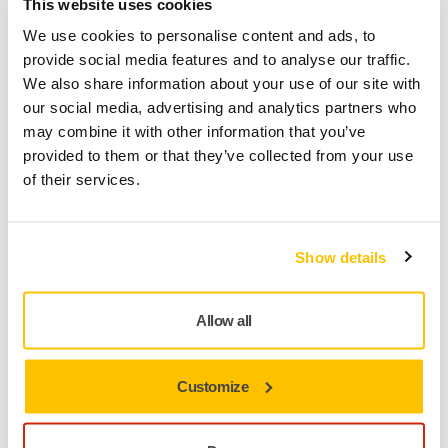
This website uses cookies
en particulier dans les zones où les grosses meuleuses sont
We use cookies to personalise content and ads, to
difficiles à manipuler, et où les prises électriques et
provide social media features and to analyse our traffic.
pneumatiques sont hors de portée.
We also share information about your use of our site with
our social media, advertising and analytics partners who
En savoir plus sur les ponceuses et
may combine it with other information that you’ve
polisseuses sans fil de Mirka
provided to them or that they’ve collected from your use
of their services.
Compatible avec l'application myMirka®
Batterie et Connectivité
Show details
Allow all
Customize