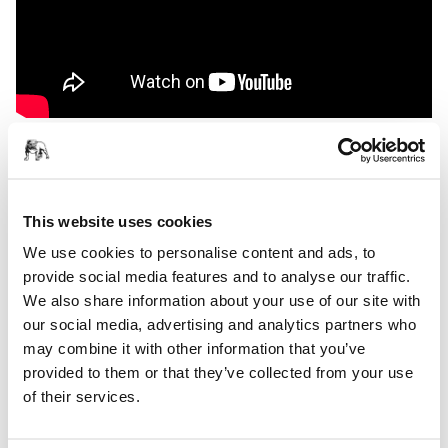
Il taglio rapido e la finitura estremamente omogenea di
Mirka® Galaxy semplificano la levigatura dei materiali
compositi. Le grane fini di Mirka® Galaxy, abbinate alle
This website uses cookies
micrograne Abralon® e al sistema di lucidatura Polarshine®,
sono la soluzione ottimale per ottenere finiture lucide e
We use cookies to personalise content and ads, to
lucidature high gloss.
provide social media features and to analyse our traffic.
We also share information about your use of our site with
our social media, advertising and analytics partners who
may combine it with other information that you’ve
provided to them or that they’ve collected from your use
of their services.