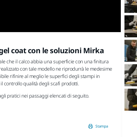
2/8 -
 gel coat con le soluzioni Mirka
Le
le che il calco abbia una superficie con una finitura
Su s
 realizzato con tale modello ne riprodurrà le medesime
650 
ile rifinire al meglio le superfici degli stampi in
l controllo qualità degli scafi prodotti.
gli pratici nei passaggi elencati di seguito.
Stampa