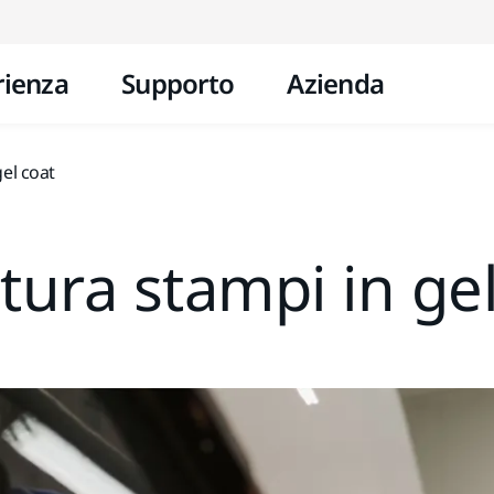
Vai al contenuto
rienza
Supporto
Azienda
gel coat
itura stampi in ge