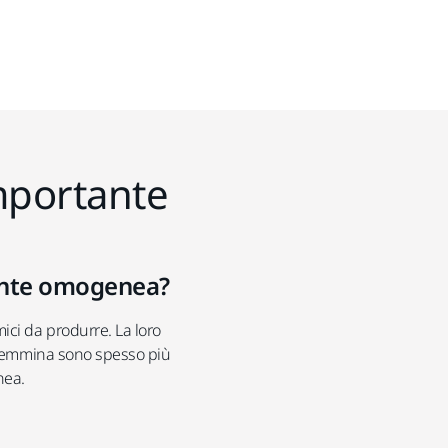
importante
mente omogenea?
ici da produrre. La loro
i femmina sono spesso più
nea.