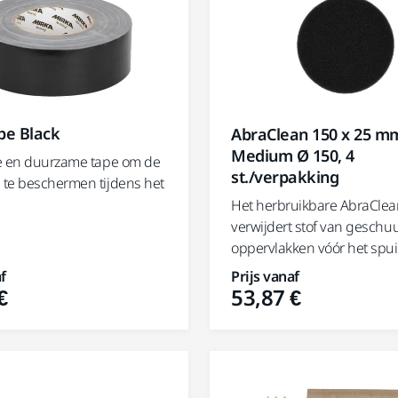
pe Black
AbraClean 150 x 25 m
Medium Ø 150, 4
e en duurzame tape om de
st./verpakking
te beschermen tijdens het
Het herbruikbare AbraCle
verwijdert stof van geschu
oppervlakken vóór het spui
f
Prijs vanaf
€
53,87 €