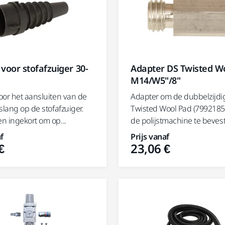
voor stofafzuiger 30-
Adapter DS Twisted W
M14/W5"/8"
oor het aansluiten van de
Adapter om de dubbelzijdi
slang op de stofafzuiger.
Twisted Wool Pad (7992185
n ingekort om op...
de polijstmachine te beves
f
Prijs vanaf
€
23,06 €