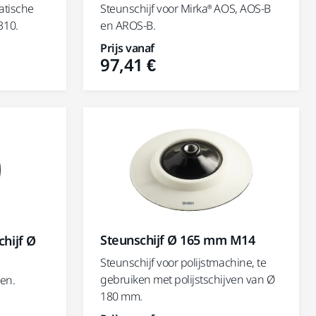
atische
Steunschijf voor Mirka® AOS, AOS-B
310.
en AROS-B.
Prijs vanaf
97,41 €
Steunschijf Ø 165 mm M14
chijf Ø
Steunschijf voor polijstmachine, te
gebruiken met polijstschijven van Ø
ven.
180 mm.