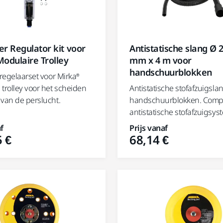
ter Regulator kit voor
Antistatische slang Ø 
odulaire Trolley
mm x 4 m voor
handschuurblokken
rregelaarset voor Mirka®
trolley voor het scheiden
Antistatische stofafzuigsla
 van de perslucht.
handschuurblokken. Compa
antistatische stofafzuigsys
f
Prijs vanaf
 €
68,14 €