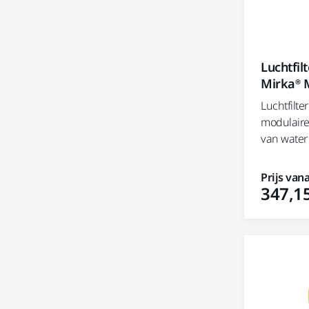
Luchtfil
Mirka® M
Luchtfilte
modulaire 
van water
Prijs vana
347,15