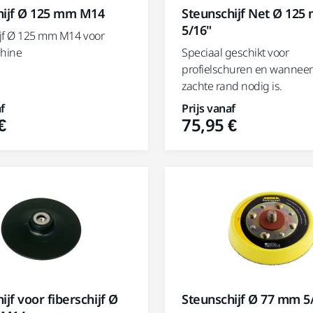
hijf Ø 125 mm M14
Steunschijf Net Ø 125
5/16"
jf Ø 125 mm M14 voor
chine
Speciaal geschikt voor
profielschuren en wannee
zachte rand nodig is.
f
Prijs vanaf
€
75,95 €
ijf voor fiberschijf Ø
Steunschijf Ø 77 mm 5