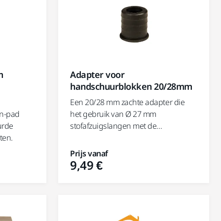
m
Adapter voor
handschuurblokken 20/28mm
Een 20/28 mm zachte adapter die
an-pad
het gebruik van Ø 27 mm
urde
stofafzuigslangen met de...
ten.
Prijs vanaf
9,49 €