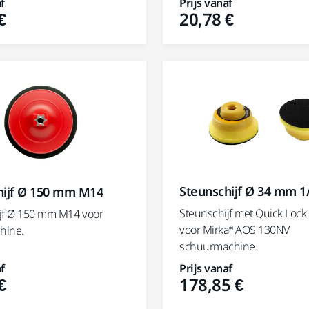
f
Prijs vanaf
€
20,78 €
Steunschijf Ø 34 mm 1
hijf Ø 150 mm M14
Steunschijf met Quick Lock
jf Ø 150 mm M14 voor
voor Mirka® AOS 130NV
hine.
schuurmachine.
f
Prijs vanaf
€
178,85 €