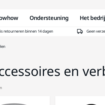
Doorgaan naar inhoud
owhow
Ondersteuning
Het bedrij
is retourneren binnen 14 dagen
Geen verzen
elen
ccessoires en ver
en